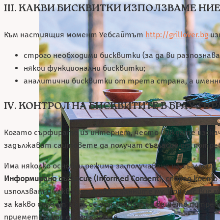
III. КАКВИ БИСКВИТКИ ИЗПОЛЗВАМЕ НИ
Към настиящия момент Уебсайтът
http://grillover.bg
из
строго необходими бисквитки (за да ви разпознав
някои функционални бисквитки;
аналитични бисквитки от трета страна, а имен
IV. КОНТРОЛ НА БИСКВИТИТЕ В БРАУЗЪР
Когато сърфирате из интернет, често виждате изскача
задължават сайтовете да получат
съгласие
от потреб
Има няколко основни режима за получаване на съгласие
Информирано съгласие (Informed Consent
), според коет
използват и какво се случва с данните му. При нас ви
за какво служат и как се отразяват на вашето потреб
приемете и кои да откажете.