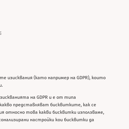
;
е изисквания (като например на GDPR), които
и.
изискванията на GDPR и е от типа
 какво представляват бисквитките, как се
ция относно това какви бисквитки използваме,
сонализирани настройки кои бисквитки да