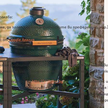
Е
ползва:
аме, да запомним потребителските ви преференции и др.)
но от
Google Анализ
.
А
що съобщение за „бисквитки“. Това е част от законовит
ителя за използването на определени типове бисквитк
, като нашето на
http://grillover.bg
е изцяло съобразено с 
о потребителят получава ясна и разбираема информация
е можете, след като получите ясна и разбираема информа
ителско преживяване в интернет, да изберете чрез пер