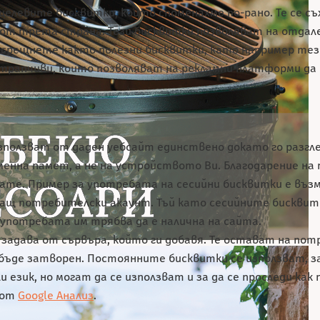
а целевите бисквитки, които споменахме по-рано. Те се с
 от трета страна. Тези бисквитки позволяват на отдал
 срещнете както полезни бисквитки, като например тези
атрапчиви, които позволяват на рекламни платформи да 
използват от даден уебсайт единствено докато го разгл
менна памет, а не на устройството Ви. Благодарение н
те. Пример за употребата на сесийни бисквитки е въз
ващ потребителски акаунт. Тъй като сесийните бисквит
 употребата им трябва да е налична на сайта.
 задава от сървъра, който ги добавя. Те остават на п
бъде затворен. Постоянните бисквитки се използват, з
 език, но могат да се използват и за да се проследи к
 от
Google Анализ
.