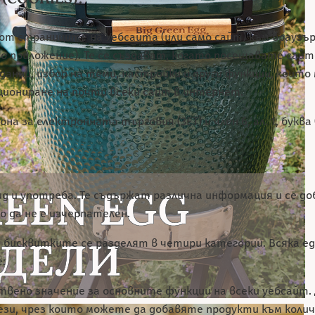
от страниците на Уебсайта (или само сайт) към браузър
 приложение). Те се създават, когато посещавате сайто
нни, избор на теми, настройки и други функции, които
иониране на почти всеки сайт в интернет.
на за електронната търговия (ЗЕТ) и член 6, ал. 1, буква 
д и употреба. Те съдържат различна информация и се до
 да не е изчерпателен.
т, бисквитките се разделят в четири категории. Всяка е
:
вено значение за основните функции на всеки уебсайт. 
ези, чрез които можете да добавяте продукти към коли