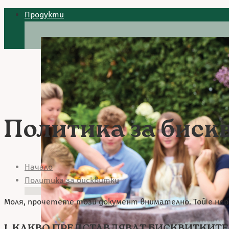
Продукти
Политика за биск
Начало
Политика за бисквитки
Моля, прочетете този документ внимателно. Той е не
I. КАКВО ПРЕДСТАВЛЯВАТ БИСКВИТКИТЕ 