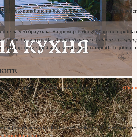
 си за съхраняване на бисквитки. Това става като изч
те на уеб браузъра. Например, в Google Chrome трябва
ия
“ отново, след това
„Изчистване на данните за сърфи
од (напр. последния час или цялата история). Подобни ст
ТКИТЕ
ките се прилага начина на обявяване на промени в
Общит
 тази Политика за бисквитките, можете да се свържете 
а контакт с нас.