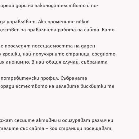
воречи дори на законодателството и по-
да управляват. Ако промените някоя
ъществен за правилната работа на сайта. Като
 се проследят посещаемостта на даден
 грешки, най-популярните страници, средното
я анонимно. В най-общия случай, събраната
е потребителски профил. Събраната
. Поради естеството на целевите бисквитки те
ържат сесиите активни и осигуряват различни
ителите със сайта – кои страници посещават,