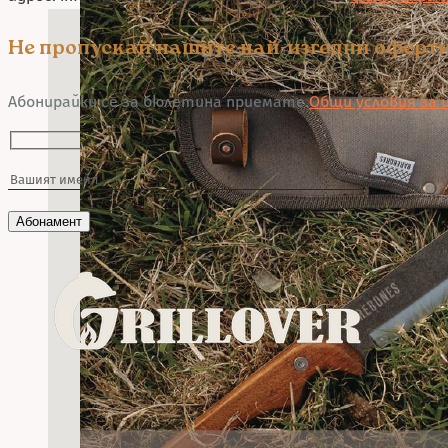
Не пропускай нашите най-изгодни оферт
Абонирайки се за бюлетина приемате
Общи условия за и