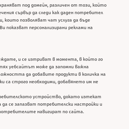
ъхраняват под домейн, различен от този, който
ечения сървър да следи как даден потребител
, които позволяват чат услуга да бъде
Ви показват персонализирани реклами на
еждате, и се изтриват в момента, в който го
а тях уебсайтът може да запомни важна
можността да добавите продукти в количка на
ки са строго необходими, добавянето им не
отребителското устройство, докато изтекат
а да се запазват потребителски настройки и
ак потребителите навигират по сайта.