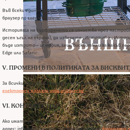
Във всеки един момент може да оттеглите съгласието
браузер по следния начин:
Историята на сърфирането се изчиства през настройки
десен ъгъл на екрана), да изберете „
История
“ > „
Истор
бъде изтрито – история, кеш, бисквитки и за какъв пери
Edge или Safari.
V. ПРОМЕНИ В ПОЛИТИКАТА ЗА БИСКВИ
За всички направени промени по Политиката за бисквит
електронен магазин www.grillover.bg
VI. КОНТАКТ С НАС
Ако имате въпроси, коментари или искания, свързани с
адрес:
info@grillover.bg
или като попълните
формуляра з