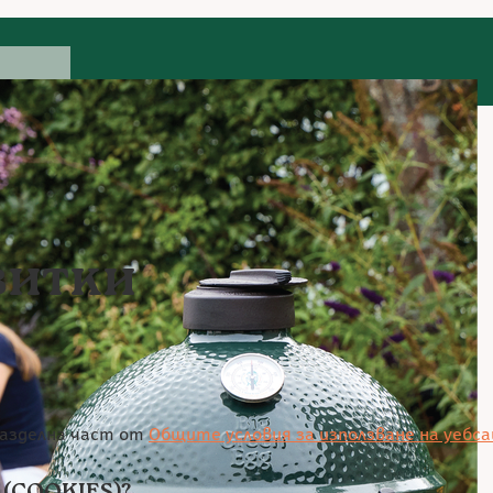
витки
разделна част от
Общите условия за използване на уебсайт
(COOKIES)?