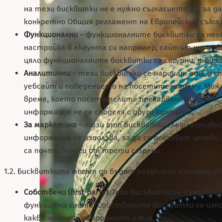
на тези бисквитки не е нужно съгласието Ви, за 
конкретно Общия регламент на Европейския съюз 
Функционални
– функционалните бисквитки са нео
настройка в акаунта си например, сайтът ще доба
цяло функционалните бисквитки са сигурни, тъй к
Аналитични
– тези бисквитки се наричат още и с
уебсайт и поведението на посетителите му. Може
време, което посетителите прекарват на сайта, 
информация не се споделя с други компании.
За маркетинг
– този тип бисквитки следи активн
информация се използва, за да се показват целев
са почти винаги от трети страни.
1.2. Бисквитките могат да бъдат разделени и според у
Собствени (first-party).
Тези бисквитки се създават
функции на сайта. Собствените бисквитки се изп
какви настройки променят и т.н.