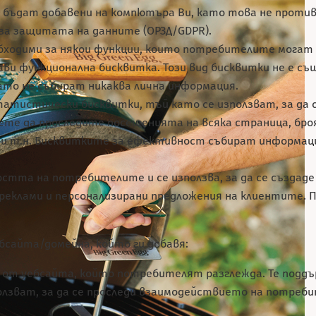
да бъдат добавени на компютъра Ви, като това не проти
за защитата на данните (ОРЗД/GDPR).
бходими за някои функции, които потребителите могат 
ви функционална бисквитка. Този вид бисквитки не е с
ато не събират никаква лична информация.
татистически бисквитки, тъй като се използват, за да
те да проследите посещенията на всяка страница, броя
и т.н. Бисквитките за ефективност събират информаци
остта на потребителите и се използва, за да се създад
и реклами и персонализирани предложения на клиентите
ебсайта/домейна, който ги добавя:
 от уебсайта, който потребителят разглежда. Те подд
олзват, за да се проследи взаимодействието на потреб