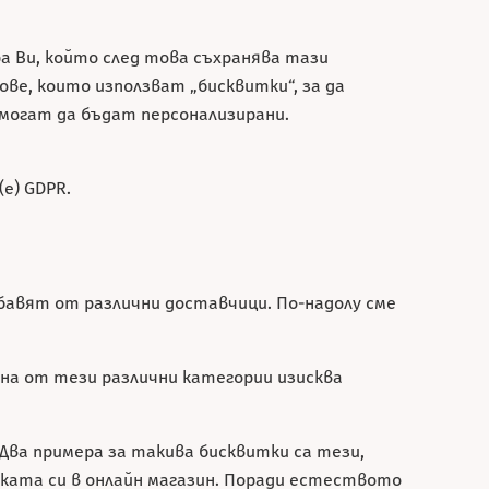
а Ви, който след това съхранява тази
ве, които използват „бисквитки“, за да
 могат да бъдат персонализирани.
(е) GDPR.
бавят от различни доставчици. По-надолу сме
дна от тези различни категории изисква
Два примера за такива бисквитки са тези,
чката си в онлайн магазин. Поради естеството