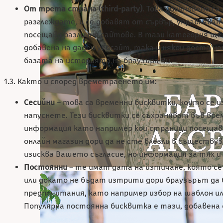
От трета страна (third-party)
. Това обикновено с
разглеждате, и се добавят от сървър, управляван
посещава различни сайтове. В тази категория ще
добавена на даден уебсайт, така и някои доста н
базата на историята на браузъра Ви.
1.3. Както и според времетраенето им:
Сесийни
– това са временни бисквитки, които се 
напуснете. Тези бисквитки се съхраняват във вре
информация като например кои страници посещава
онлайн магазин дори да не сте влезли в съществу
изисква Вашето съгласие, но информация за тях и
Постоянни
– те имат дата на изтичане, която се
или докато не бъдат изтрити дори браузърът да 
предпочитания, като например избор на шаблон или
Популярна постоянна бисквитка е тази, добавена