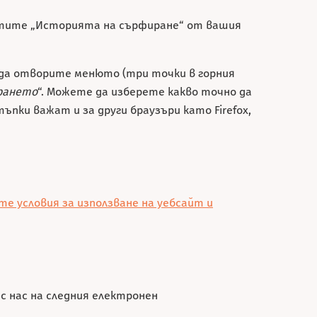
истите „Историята на сърфиране“ от вашия
 да отворите менюто (три точки в горния
рането
“. Можете да изберете какво точно да
ъпки важат и за други браузъри като Firefox,
е условия за използване на уебсайт и
с нас на следния електронен