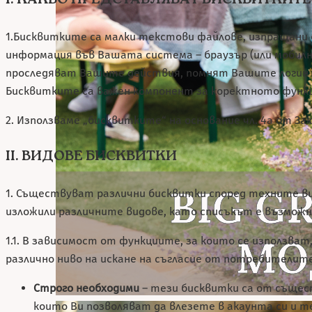
1.Бисквитките са малки текстови файлове, изпращани 
информация във Вашата системa – браузър (или мобилно
проследяват Вашите действия, помнят Вашите логин да
Бисквитките са важен компонент за коректното функц
2. Използваме „бисквитките“ на основание чл. 4а от Зако
II. ВИДОВЕ БИСКВИТКИ
1. Съществуват различни бисквитки според техните ви
изложили различните видове, като списъкът е възможно
1.1. В зависимост от функциите, за които се използва
различно ниво на искане на съгласие от потребителите
Строго необходими
– тези бисквитки са от същест
които Ви позволяват да влезете в акаунта си и т