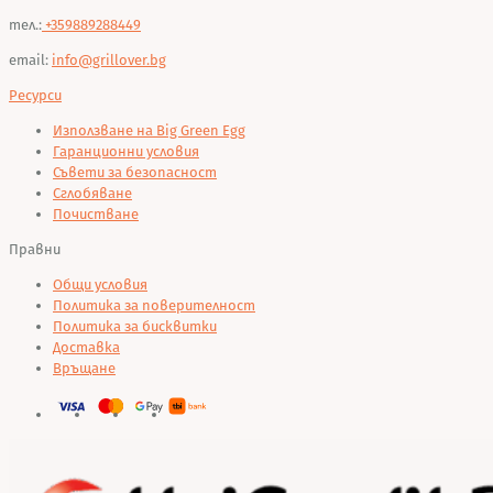
тел.:
+359889288449
email:
info@grillover.bg
Ресурси
Използване на Big Green Egg
Гаранционни условия
Съвети за безопасност
Сглобяване
Почистване
Правни
Общи условия
Политика за поверителност
Политика за бисквитки
Доставка
Връщане