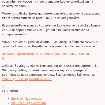
поставят от услуги на трети страни, които се показват на
нашите страници.
Можете по всяко време да промените или оттеглите съгласието
си от Декларацията за бисквитки на нашия уебсайт.
Научете повече за това кои сме ние, как можете да се свържете с
нас и как обработваме лични данни в нашата Политика за
поверителност.
Моля, посочете идентификационния номер на вашето съгласие и
датата, когато се свързвате с нас относно вашето съгласие.
Откажи
Персонализирай
Приеми избраните
Приеми всички
✕
Grillover ви уведомява, че считано от 10.12.2025 г. има промени в
Общите условия, по-конкретно отнасящи се до раздел VII.
ДОСТАВКА. За да се запознаете с условията, последвайте линка:
https://grillover.bg/obshti-uslovia/
✕
КАТЕГОРИИ
Big Green Egg модели
Big Green Egg аксесоари