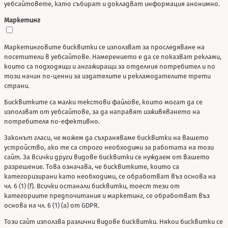
уебсайтовете, като събират и докладват информация анонимно.
Маркетинг
Маркетинговите бисквитки се използват за проследяване на
посетители в уебсайтове. Намерението е да се показват реклами,
които са подходящи и ангажиращи за отделния потребител и по
този начин по-ценни за издателите и рекламодателите трети
страни.
Бисквитките са малки текстови файлове, които могат да се
използват от уебсайтове, за да направят изживяването на
потребителя по-ефективно.
Законът гласи, че можем да съхраняваме бисквитки на вашето
устройство, ако те са строго необходими за работата на този
сайт. За всички други видове бисквитки се нуждаем от вашето
разрешение. Това означава, че бисквитките, които са
категоризирани като необходими, се обработват въз основа на
чл. 6 (1) (f). Всички останали бисквитки, тоест тези от
категориите предпочитания и маркетинг, се обработват въз
основа на чл. 6 (1) (a) от GDPR.
Този сайт използва различни видове бисквитки. Някои бисквитки се