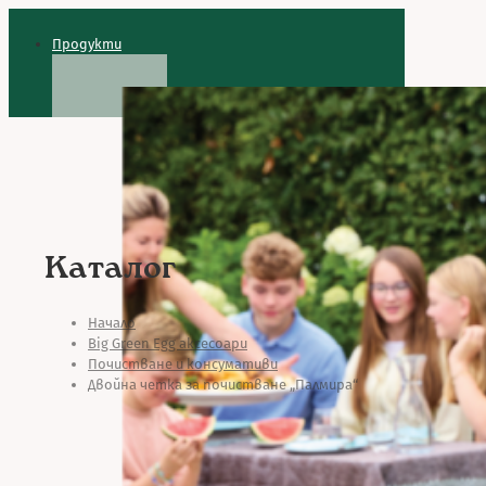
Продукти
Каталог
Начало
Big Green Egg аксесоари
Почистване и консумативи
Двойна четка за почистване „Палмира“