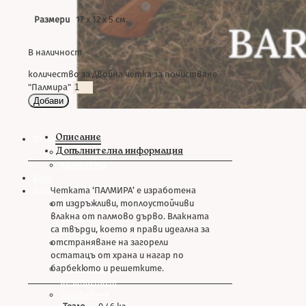
Размери
17 х 12 х 5 см.
В наличност
количество за Двойна четка за почистване
"Палмира"
Добави
Описание
За нас
Допълнителна информация
Информация
Контакти
Блог
Четката ‘ПАЛМИРА’ е изработена
Полезно
от издръжливи, топлоустойчиви
Използване
влакна от палмово дърво. Влакната
на Big
са твърди, което я прави идеална за
Green Egg
отстраняване на загорели
Гаранционни
остатацъ от храна и нагар по
условия
барбекюто и решетките.
Съвети за
безопасност
Сглобяване