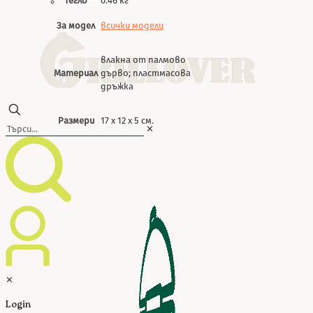
Тегло
0.46 кг
Почистване
За модел
всички модели
влакна от палмово
Материал
дърво; пластмасова
дръжка
Размери
17 х 12 х 5 см.
✕
✕
Login