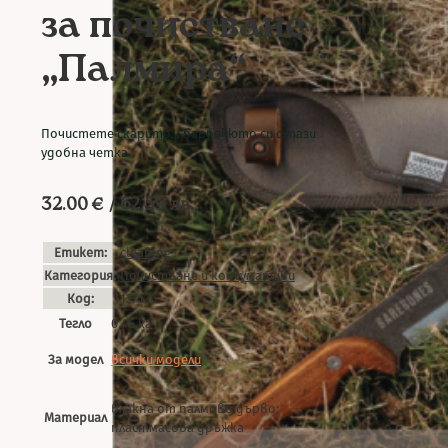
за почистване
„Палмира“
Почистете скарите и барбекюто си с тази
удобна четка
32.00
€
/ 62.59 лв.
Етикет:
cleaning
Категория:
Почистване и консумативи
Код:
127136
Тегло
0.46 кг
За модел
всички модели
влакна от палмово дърво;
Материал
пластмасова дръжка