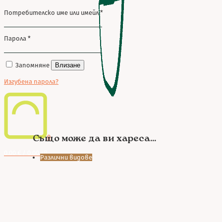
Потребителско име или имейл
*
Парола
*
Запомняне
Влизане
Изгубена парола?
Също може да ви хареса...
0
0.00 € / 0.00 лв.
Различни видове