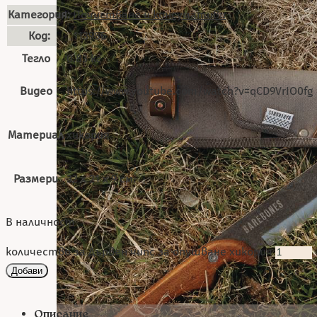
Категория:
Почистване и консумативи
Код:
113986
Тегло
0.83 кг
Видео
https://www.youtube.com/watch?v=qCD9VrIO0fg
Материал
хикория
Размери
32 х 21 х 9 см.
В наличност
количество за Дървен чипс за опушване хикория
Добави
Описание