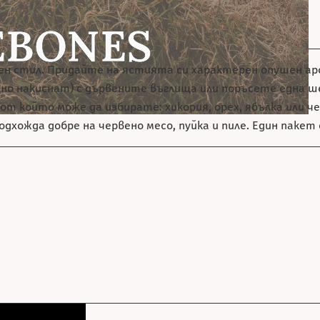
твен стил. Придайте на ястията си характерен опушен а
но накиснат) с дървените въглища или поръсете една ше
 от който може да избирате: хикория, орех, ябълка или ч
хожда добре на червено месо, пуйка и пиле. Един пакет с