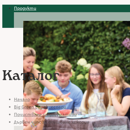
Продукти
Каталог
Начало
Big Green Egg аксесоари
Почистване и консумативи
Дървен чипс за опушване хикория