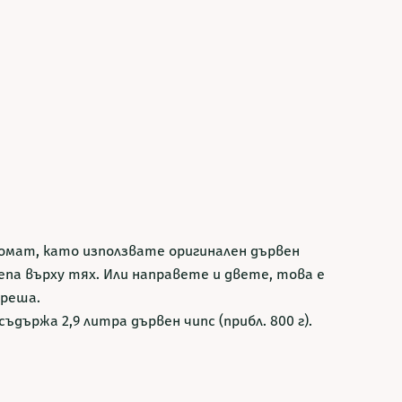
ромат, като използвате оригинален дървен
па върху тях. Или направете и двете, това е
ереша.
ъдържа 2,9 литра дървен чипс (прибл. 800 г).