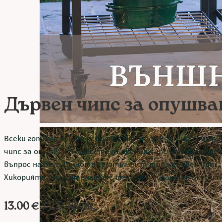
Дървен чипс за опушва
Всеки готвач, който работи с Big Green Egg, има собс
чипс за опушване. Смесете дървения чипс (предварител
въпрос на вкус. Същото се отнася за типа дървен чипс,
Хикорията има интензивен, опушен и пикантен вкус и под
13.00
€
/ 25.43 лв.