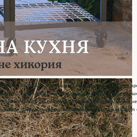
не хикория
твен стил. Придайте на ястията си характерен опушен а
но накиснат) с дървените въглища или поръсете една ше
 от който може да избирате: хикория, орех, ябълка или ч
хожда добре на червено месо, пуйка и пиле. Един пакет с