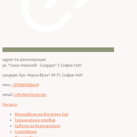
адрес по регистрация:
ул. "Сашо Николов - Сладура" 7, София 1407
шоурум: бул. Черни връх" 69-71, София 1407
тел.:
+359889288449
email:
info@grillover.bg
Ресурси
Използване на Big Green Egg
Гаранционни условия
Съвети за безопасност
Сглобяване