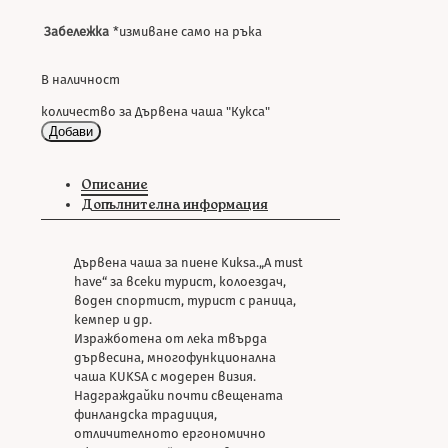
Забележка
*измиване само на ръка
В наличност
количество за Дървена чаша "Кукса"
Добави
Описание
Допълнителна информация
Дървена чаша за пиене Kuksa.„A must
have“ за всеки турист, колоездач,
воден спортист, турист с раница,
кемпер и др.
Изражботена от лека твърда
дървесина, многофункционална
чаша KUKSA с модерен визия.
Надграждайки почти свещената
финландска традиция,
отличителното ергономично