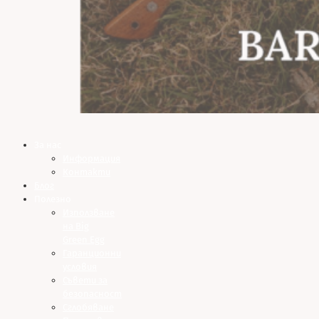
За нас
Информация
Контакти
Блог
Полезно
Използване
на Big
Green Egg
Гаранционни
условия
Съвети за
безопасност
Сглобяване