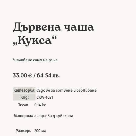
Дървена чаша
„Кукса“
*измиване само на ръка
33.00
€
/ 64.54 лв.
Категория:
Съдове за готвене и сервиране
Код:
CKW-1021
Тегло
0.14 кг
Материал
акациева дървесина
Размери
200 мл