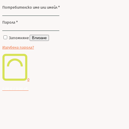
Потребителско име или имейл
*
Парола
*
Запомняне
Влизане
Изгубена парола?
0
0.00 € / 0.00 лв.