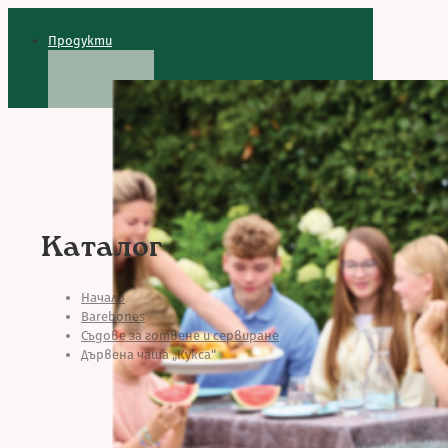
Продукти
Каталог
Начало
Barebones
Съдове за готвене и сервиране
Дървена чаша „Кукса“