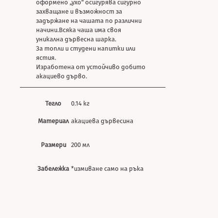
оформено „ухо“ осигурява сигурно
захващане и възможност за
задържане на чашата по различни
начини.Всяка чаша има своя
уникална дървесна шарка.
За топли и студени напитки или
ястия.
Изработена от устойчиво добито
акациево дърво.
Тегло
0.14 кг
Материал
акациева дървесина
Размери
200 мл
Забележка
*измиване само на ръка