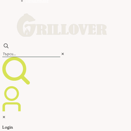
Почистване
✕
✕
Login