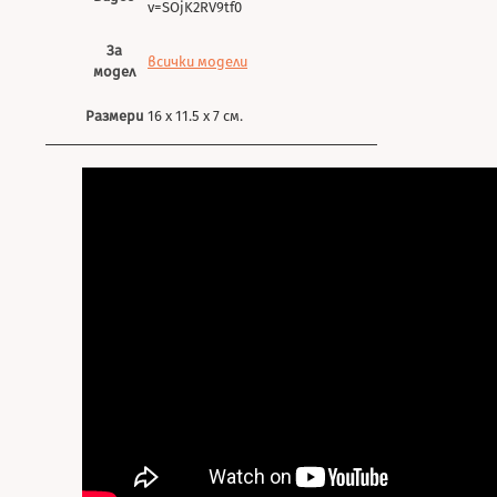
v=SOjK2RV9tf0
За
всички модели
модел
Размери
16 х 11.5 х 7 см.