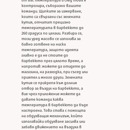
от вас температура и след това я
контролира, съборазно вашите
команди. Щипките за измерване,
които са свързани със зелената
кутия, отчитат прецизно
температурата в барбекюто до
260 градуса по целзии. Разбира се,
този уред масово се използва за
бавно готвене на ниска
температура, защото идеята
главно е да не стоите до
барбекюто през цялото време, а
напротив: можете да отидете до
магазина, на разходка, при съсед или
приятел и много други. Зелената
кутия се прикрепя към долния
отвор за въздух на барбекюто, а
вие чрез приложение можете да
давате команди каква
температура в барбекюто да бъде
настроена. Това става с помощта
на обдухващия механизъм, който
използвайки обдухване засилва или
забавя движението на въздуха в