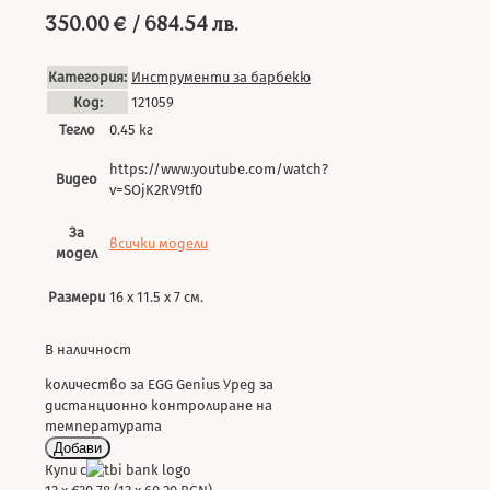
350.00
€
/ 684.54 лв.
Категория:
Инструменти за барбекю
Код:
121059
Тегло
0.45 кг
https://www.youtube.com/watch?
Видео
v=SOjK2RV9tf0
За
всички модели
модел
Размери
16 х 11.5 х 7 см.
В наличност
количество за EGG Genius Уред за
дистанционно контролиране на
температурата
Добави
Купи с