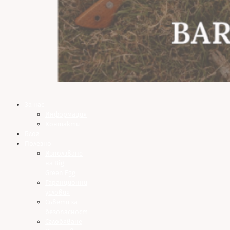
За нас
Информация
Контакти
Блог
Полезно
Използване
на Big
Green Egg
Гаранционни
условия
Съвети за
безопасност
Сглобяване