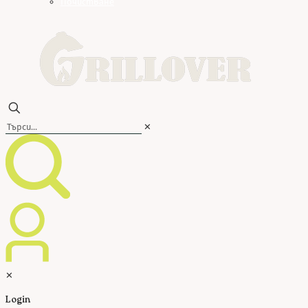
Почистване
✕
✕
Login