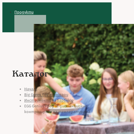
Продукти
Каталог
Начало
Big Green Egg аксесоари
Инструменти за барбекю
EGG Genius Уред за дистанционно
контролиране на температурата