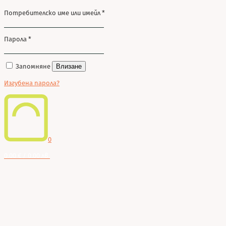
Потребителско име или имейл
*
Парола
*
Запомняне
Влизане
Изгубена парола?
0
0.00 € / 0.00 лв.