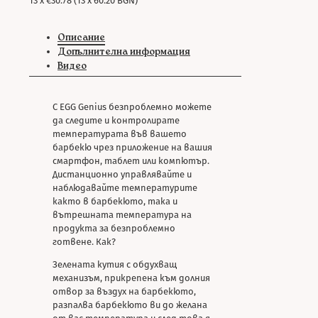
13 x €30.78 (13 x 60.20 BGN)
Описание
Допълнителна информация
Видео
С EGG Genius безпроблемно можете
да следите и контролирате
температурата във вашето
барбекю чрез приложение на вашия
смартфон, таблет или компютър.
Дистанционно управлявайте и
наблюдавайте температурите
както в барбекюто, така и
вътрешната температура на
продукта за безпроблемно
готвене. Как?
Зелената кутия с обдухващ
механизъм, прикрепена към долния
отвор за въздух на барбекюто,
разпалва барбекюто ви до желана