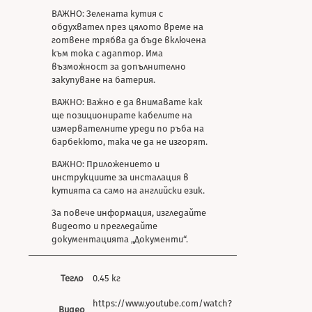
ВАЖНО: Зелената кутия с
обдухвател през цялото време на
готвене трябва да бъде включена
към тока с адаптор. Има
възможност за допълнително
закупуване на батерия.
ВАЖНО: Важно е да внимавате как
ще позиционирате кабелите на
измервателните уреди по ръба на
барбекюто, така че да не изгорят.
ВАЖНО: Приложението и
инструкциите за инсталация в
кутията са само на английски език.
За повече информация, изгледайте
видеото и прегледайте
документацията „Документи“.
Тегло
0.45 кг
https://www.youtube.com/watch?
Видео