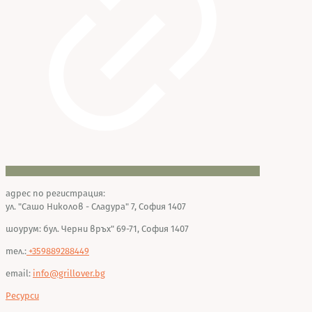
адрес по регистрация:
ул. "Сашо Николов - Сладура" 7, София 1407
шоурум: бул. Черни връх" 69-71, София 1407
тел.:
+359889288449
email:
info@grillover.bg
Ресурси