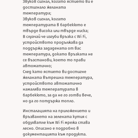
Звуков сигнал, когато ястието ви е
достигнало желаната
температура;
Звуков сигнал, когато
температурата в барбекюто е
твърде висока или твърде ниска;
В слуачай че изгуби връзка с Wi Fi,
устройството продължава да
поддържа зададената от вас
температура, докато връзката не
се възстанови, което то прави
автоматично;
След като ястието ви достигне
желаната вътрешна температура,
устройството автоматично
намалява температурата в
барбекюто, за да не го готви вече,
но да го потдържа топло.
Инсталацията на приложението и
връзването на зелената кутия с
обдухватле към Wi Fi мрежа става
лесно. Описано е подробно в
документацията към продукта.