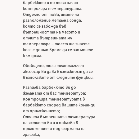
барбекюто и по този начин
контролира температурата.
Отделно от това, имате на
разположение метална сонда,
която се забожда във
вътрешността на месото и
отчита вътрешната му
температура – тоест ще знаете
кога е дошло време да се запътите
към дома.
Обобщено, този технологичен
аксеосар ви дава възможност да се
възползвате от следните фунцкии:
Разпалва барбекюто ви до
желаната от вас температура;
Контролира температурата в
барбекюто според вашите команди
от приложението;
Отчита вътрешната температура
на ястието ви и я показва в
приложението под формата на
графика;