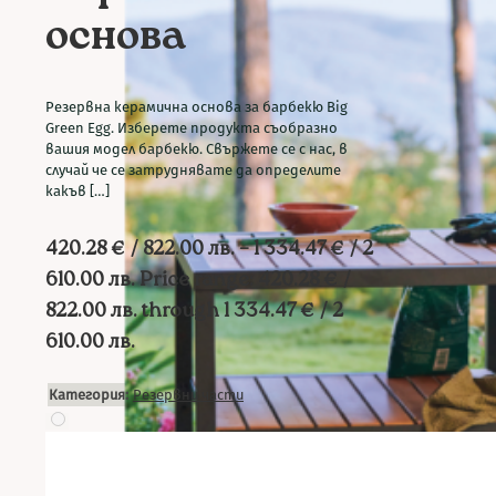
основа
Резервна керамична основа за барбекю Big
Green Egg. Изберете продукта съобразно
вашия модел барбекю. Свържете се с нас, в
случай че се затруднявате да определите
какъв
[…]
420.28
€
/ 822.00 лв.
–
1 334.47
€
/ 2
610.00 лв.
Price range: 420.28 € /
822.00 лв. through 1 334.47 € / 2
610.00 лв.
Категория:
Резервни части