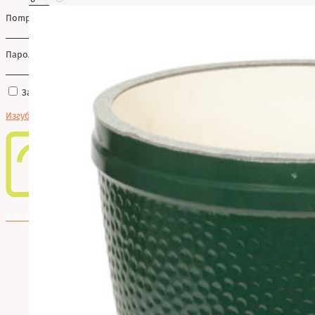
Потребителско име или имейл
*
Парола
*
Запомняне
Влизане
Изгубена парола?
0
0.00 € / 0.00 лв.