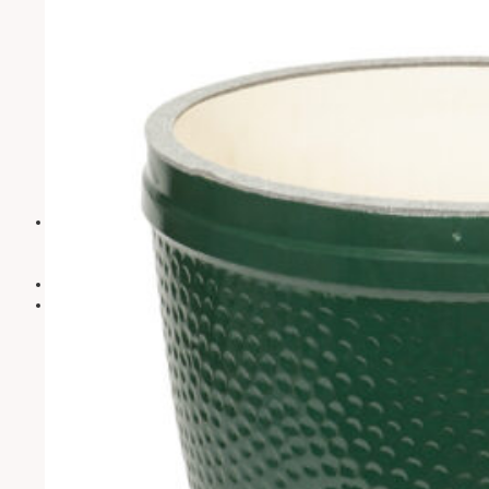
За нас
Информация
Контакти
Блог
Полезно
Използване
на Big
Green Egg
Гаранционни
условия
Съвети за
безопасност
Сглобяване