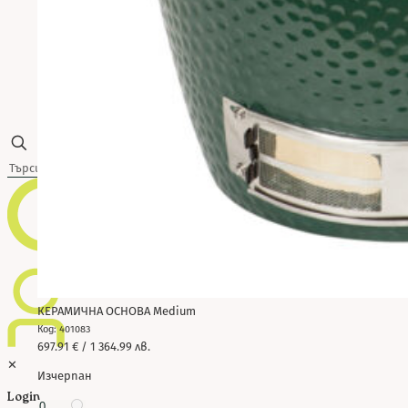
Почистване
✕
КЕРАМИЧНА ОСНОВА Мedium
Код: 401083
697.91
€
/ 1 364.99 лв.
✕
Изчерпан
Login