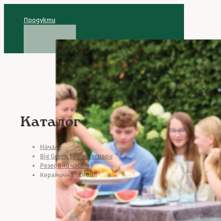
Продукти
Каталог
Начало
Big Green Egg аксесоари
Резервни части
Керамична основа