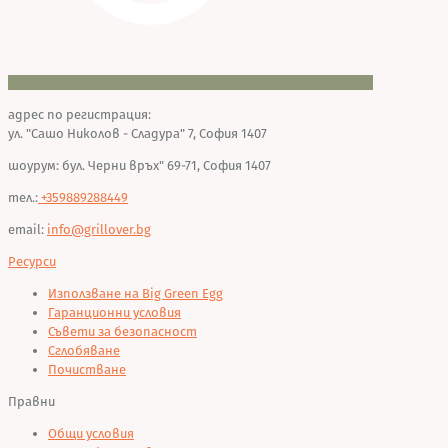
адрес по регистрация:
ул. "Сашо Николов - Сладура" 7, София 1407
шоурум: бул. Черни връх" 69-71, София 1407
тел.:
+359889288449
email:
info@grillover.bg
Ресурси
Използване на Big Green Egg
Гаранционни условия
Съвети за безопасност
Сглобяване
Почистване
Правни
Общи условия