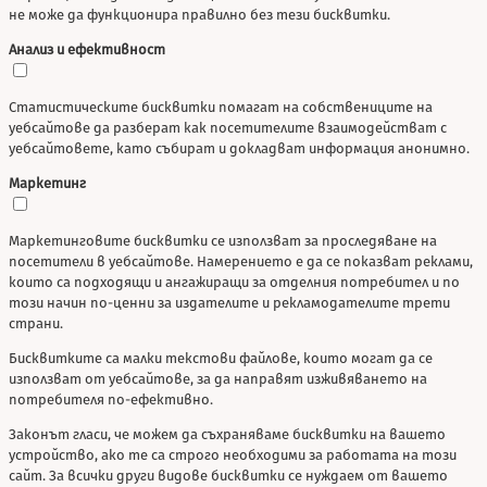
не може да функционира правилно без тези бисквитки.
Анализ и ефективност
Статистическите бисквитки помагат на собствениците на
уебсайтове да разберат как посетителите взаимодействат с
уебсайтовете, като събират и докладват информация анонимно.
Маркетинг
Маркетинговите бисквитки се използват за проследяване на
посетители в уебсайтове. Намерението е да се показват реклами,
които са подходящи и ангажиращи за отделния потребител и по
този начин по-ценни за издателите и рекламодателите трети
страни.
Бисквитките са малки текстови файлове, които могат да се
използват от уебсайтове, за да направят изживяването на
потребителя по-ефективно.
Законът гласи, че можем да съхраняваме бисквитки на вашето
устройство, ако те са строго необходими за работата на този
сайт. За всички други видове бисквитки се нуждаем от вашето