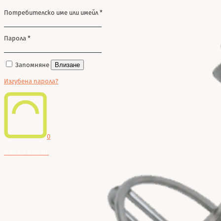
Потребителско име или имейл
*
Парола
*
Запомняне
Влизане
Изгубена парола?
0
0.00 € / 0.00 лв.