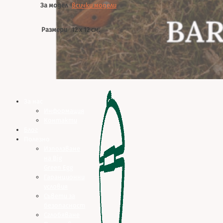
За модел
всички модели
Размери
12 х 12 см.
За нас
Информация
Контакти
Блог
Полезно
Използване
на Big
Green Egg
Гаранционни
условия
Съвети за
безопасност
Сглобяване