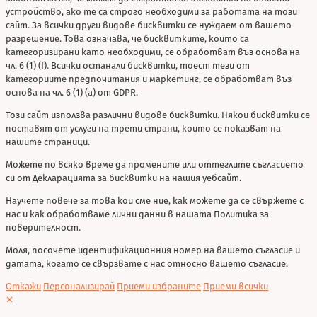
устройство, ако те са строго необходими за работата на този
сайт. За всички други видове бисквитки се нуждаем от вашето
разрешение. Това означава, че бисквитките, които са
категоризирани като необходими, се обработват въз основа на
чл. 6 (1) (f). Всички останали бисквитки, тоест тези от
категориите предпочитания и маркетинг, се обработват въз
основа на чл. 6 (1) (a) от GDPR.
Този сайт използва различни видове бисквитки. Някои бисквитки се
поставят от услуги на трети страни, които се показват на
нашите страници.
Можете по всяко време да промените или оттеглите съгласието
си от Декларацията за бисквитки на нашия уебсайт.
Научете повече за това кои сме ние, как можете да се свържете с
нас и как обработваме лични данни в нашата Политика за
поверителност.
Моля, посочете идентификационния номер на вашето съгласие и
датата, когато се свързвате с нас относно вашето съгласие.
Откажи
Персонализирай
Приеми избраните
Приеми всички
✕