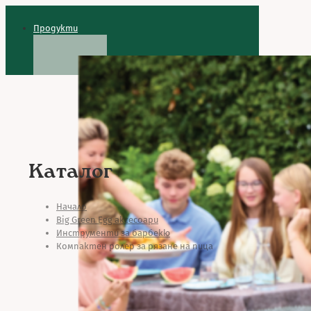
Продукти
Каталог
Начало
Big Green Egg аксесоари
Инструменти за барбекю
Компактен ролер за рязане на пица