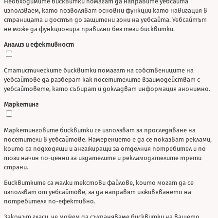
Необходимите бисквитки помагат да направите уебсайта
използваем, като позволяват основни функции като навигация в
страницата и достъп до защитени зони на уебсайта. Уебсайтът
не може да функционира правилно без тези бисквитки.
Анализ и ефективност
Статистическите бисквитки помагат на собствениците на
уебсайтове да разберат как посетителите взаимодействат с
уебсайтовете, като събират и докладват информация анонимно.
Маркетинг
Маркетинговите бисквитки се използват за проследяване на
посетители в уебсайтове. Намерението е да се показват реклами,
които са подходящи и ангажиращи за отделния потребител и по
този начин по-ценни за издателите и рекламодателите трети
страни.
Бисквитките са малки текстови файлове, които могат да се
използват от уебсайтове, за да направят изживяването на
потребителя по-ефективно.
Законът гласи, че можем да съхраняваме бисквитки на вашето