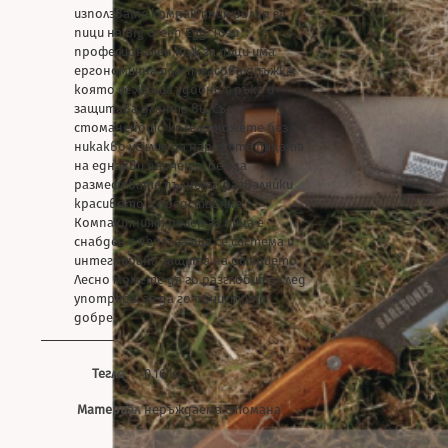
използвате компактния ролер за
пици на Big Green Egg. Този
професионален нож за пици има
ергономична пластмасова дръжка,
която се хваща удобно с ръка и
защитава дланта ви. Със
стоманеното колело можете без
никакво усилие да нарежете пицата
на еднакви парчета, без да
размествате пълнежа, разваляйки
красивото й представяне.
Компактният ролер за пица е
снабден с неплъзгаща се система и
интегрирана защита на острието.
Лесно можете да го разглобите след
употреба, за да го почистите
добре.
Тегло
0.16 кг
Материал
неръждаема стомана