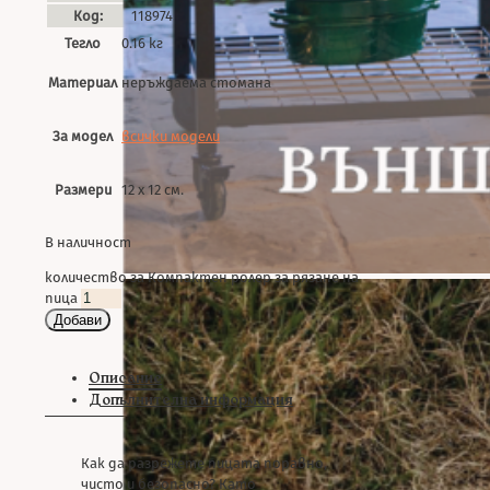
Код:
118974
Тегло
0.16 кг
Материал
неръждаема стомана
За модел
всички модели
Размери
12 х 12 см.
В наличност
количество за Компактен ролер за рязане на
пица
Добави
Описание
Допълнителна информация
Как да разрежете пицата поравно,
чисто и безопасно? Като