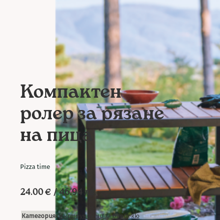
Компактен
ролер за рязане
на пица
Pizza time
24.00
€
/ 46.94 лв.
Категория:
Инструменти за барбекю