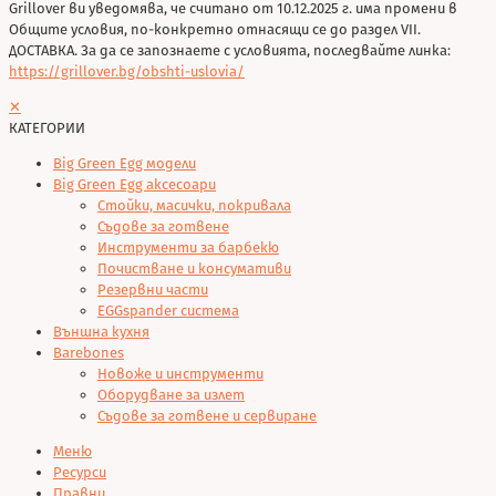
Grillover ви уведомява, че считано от 10.12.2025 г. има промени в
Общите условия, по-конкретно отнасящи се до раздел VII.
ДОСТАВКА. За да се запознаете с условията, последвайте линка:
https://grillover.bg/obshti-uslovia/
✕
КАТЕГОРИИ
Big Green Egg модели
Big Green Egg аксесоари
Стойки, масички, покривала
Съдове за готвене
Инструменти за барбекю
Почистване и консумативи
Резервни части
EGGspander система
Външна кухня
Barebones
Новоже и инструменти
Оборудване за излет
Съдове за готвене и сервиране
Меню
Ресурси
Правни