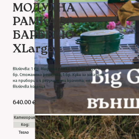
МОДУЛНА
РАМКА ЗА
БАРБЕКЮ
XLarge
включва: 1 бр. Модулна рамка за Яйце Large, 1
бр. Стоманена решетка, 1 бр. Куки за закачане
на прибори и 4 регулируеми крачета; не
включва колелца
640.00
€
Категория:
Външна кухня
Код:
120229
Тегло
19.50 кг