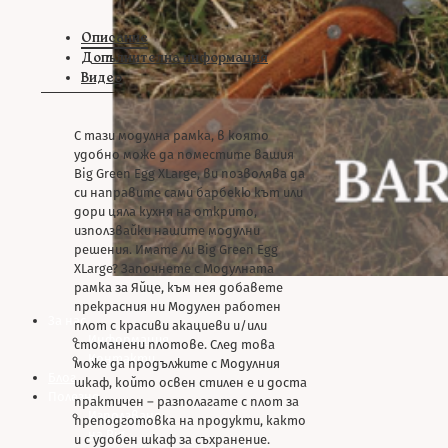
Описание
Допълнителна информация
Видео
С тази модулна рамка, в която
удобно може да поместите вашия
Big Green Egg XLarge, ви позволява да
си направите сами барбекю кът или
дори цяла кухня на открито,
използвайки нашите модулни
решения. Имате ли Big Green Egg
XLarge? Започнете с Модулната
рамка за Яйце, към нея добавете
прекрасния ни Модулен работен
За нас
плот с красиви акациеви и/или
Информация
стоманени плотове. След това
Контакти
може да продължите с Модулния
Блог
шкаф, който освен стилен е и доста
Полезно
практичен – разполагате с плот за
Използване
преподготовка на продукти, както
на Big
и с удобен шкаф за съхранение.