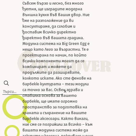
Green Egg
Съвсем бързо и лесно, без много
Гаранционни
суетня, ще изградите модерна
условия
външна кухня във вашия двор. Ние
Съвети за
сме на разположение да ви
безопасност
консултираме, да сглобим и
Сглобяване
доставим всичко директно
Почистване
директно във вашата градина.
Модулна система на Big Green Egg е
нещо като Лего за възрастни. Тя е
проектирана по начин, по който
всички компоненти могат да се
комбинират и можете да
продължите да разширявате,
колкото искате. Ако сте фенове на
барбекю културата – тези модули
са точно за вас. Освен здрава и
✕
стабилна основа за вашето
барбекю, ще имате огромно
пространство за подготовка на
храната и съхранение на вашите
барбекю аксесоари. Както винаги,
ние сме се погрижили за всичко – към
вашата модулна система може да
закупите и колелца, покривало и още