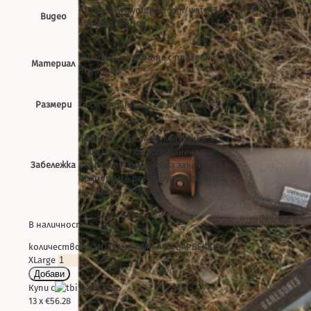
https://www.youtube.com/watch?
Видео
v=X7wBhh6oHog
алуминий и стомана с прахово
Материал
покритие
Размери
76 см страни и 77 см височина
включва: 1 бр. Модулна рамка за
Яйце Large, 1 бр. Стоманена
Забележка
решетка, 1 бр. Куки за закачане на
прибори и 4 регулируеми крачета;
не включва колелца
В наличност
количество за МОДУЛНА РАМКА ЗА БАРБЕКЮ
XLarge
Добави
Купи с
13 x €56.28