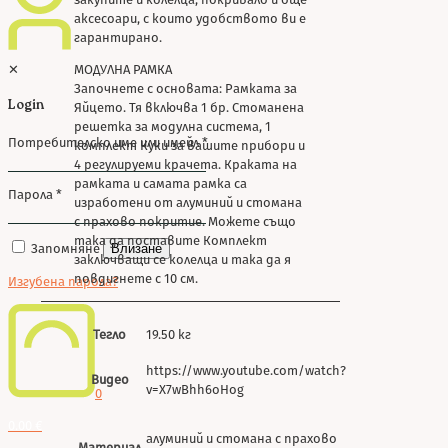
аксесоари, с които удобството ви е
гарантирано.
✕
МОДУЛНА РАМКА
Започнете с основата: Рамката за
Login
Яйцето. Тя включва 1 бр. Стоманена
решетка за модулна система, 1
Потребителско име или имейл
*
комплект Куки за вашите прибори и
4 регулируеми крачета. Краката на
рамката и самата рамка са
Парола
*
изработени от алуминий и стомана
с прахово покритие. Можете също
така да поставите Комплект
Запомняне
Влизане
заключващи се колелца и така да я
повдигнете с 10 см.
Изгубена парола?
Тегло
19.50 кг
https://www.youtube.com/watch?
Видео
v=X7wBhh6oHog
0
0.00 €
алуминий и стомана с прахово
Материал