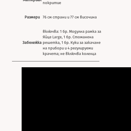
покритие
Размери
76 см страни и 77 см височина
включва: 1 бр. Модулна рамка за
Яйце Large, 1 бр. Стоманена
Забележка
решетка, 1 бр. Куки за закачане
на прибори и 4 регулируеми
крачета; не включва колелца