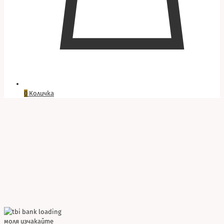
0
Количка
моля изчакайте