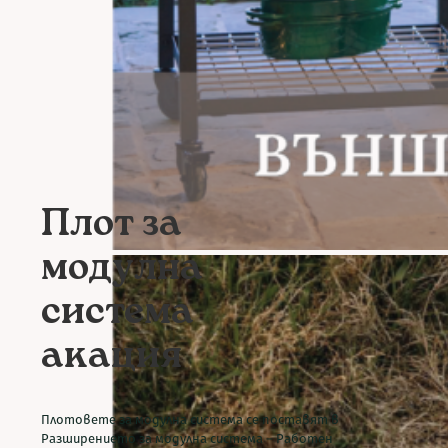
Плот за
модулна
система
акация
Плотовете за модулна система се поставят в
Разширението за модулна система – Работен