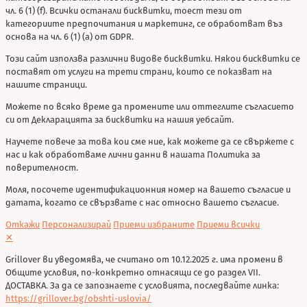
чл. 6 (1) (f). Всички останали бисквитки, тоест тези от
категориите предпочитания и маркетинг, се обработват въз
основа на чл. 6 (1) (a) от GDPR.
Този сайт използва различни видове бисквитки. Някои бисквитки се
поставят от услуги на трети страни, които се показват на
нашите страници.
Можете по всяко време да промените или оттеглите съгласието
си от Декларацията за бисквитки на нашия уебсайт.
Научете повече за това кои сме ние, как можете да се свържете с
нас и как обработваме лични данни в нашата Политика за
поверителност.
Моля, посочете идентификационния номер на вашето съгласие и
датата, когато се свързвате с нас относно вашето съгласие.
Откажи
Персонализирай
Приеми избраните
Приеми всички
✕
Grillover ви уведомява, че считано от 10.12.2025 г. има промени в
Общите условия, по-конкретно отнасящи се до раздел VII.
ДОСТАВКА. За да се запознаете с условията, последвайте линка:
https://grillover.bg/obshti-uslovia/