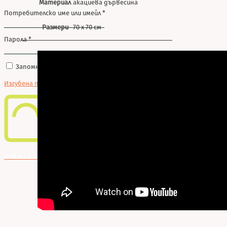
Материал
акациева дървесина
Потребителско име или имейл
*
Размери
70 x 70 см
Парола
*
Запомняне
Влизане
Изгубена парола?
0
0.00 € / 0.00 лв.