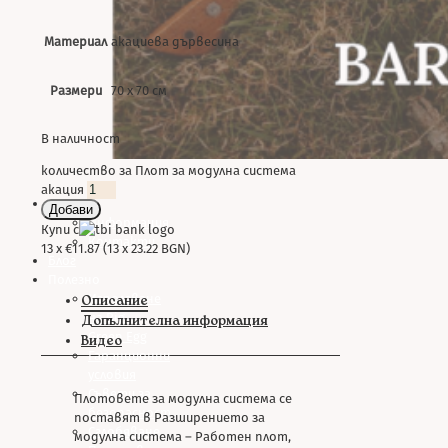
Материал
акациева дървесина
Размери
70 x 70 см
В наличност
количество за Плот за модулна система
акация
За нас
Добави
Информация
Купи с
Контакти
13 x €11.87 (13 x 23.22 BGN)
Блог
Полезно
Използване
Описание
на Big
Допълнителна информация
Green Egg
Видео
Гаранционни
условия
Съвети за
Плотовете за модулна система се
безопасност
поставят в Разширението за
Сглобяване
модулна система – Работен плот,