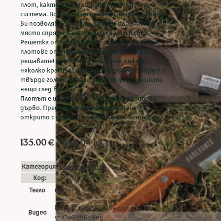
плот, както и върху Шкафът за модулна
система. Всички имат еднакви размери, което
ви позволява да организирате работното си
място спрямо вашите изисквания и стил.
Решетка от неръждаема стомана отдолу и
плотове от акациево дърво отгоре? Вие
решавате! Можете да избирате между
няколко красиви и стилни плотове. Изборът е
твърде голям? Винаги можете да промените
нещо след време.
Плотът е изработен от масивно акациево
дърво. Предназначен е за използване на
открито с летви и галванизирани винтове.
135.00
€
/ 264.04 лв.
Категория:
Външна кухня
Код:
120250
Тегло
6.50 кг
https://www.youtube.com/watch?
Видео
v=X7wBhh6oHog