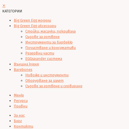
✕
КАТЕГОРИИ
Big Green Egg модели
Big Green Egg аксесоари
Стойки, масички, покривала
Съдове за готвене
Инструменти за барбекю
Почистване и консумативи
Резервни части
EGGspander система
Външна кухня
Barebones
Новоже и инструменти
Оборудване за излет
Съдове за готвене и сервиране
Меню
Ресурси
Правни
За нас
Блог
Контакти