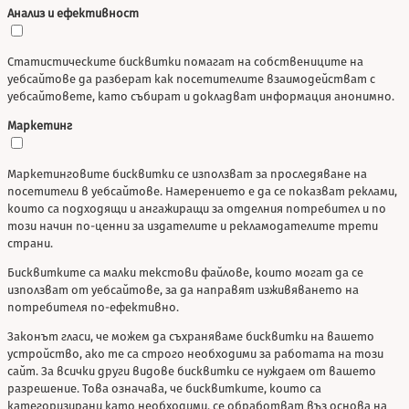
Анализ и ефективност
Статистическите бисквитки помагат на собствениците на
уебсайтове да разберат как посетителите взаимодействат с
уебсайтовете, като събират и докладват информация анонимно.
Маркетинг
Маркетинговите бисквитки се използват за проследяване на
посетители в уебсайтове. Намерението е да се показват реклами,
които са подходящи и ангажиращи за отделния потребител и по
този начин по-ценни за издателите и рекламодателите трети
страни.
Бисквитките са малки текстови файлове, които могат да се
използват от уебсайтове, за да направят изживяването на
потребителя по-ефективно.
Законът гласи, че можем да съхраняваме бисквитки на вашето
устройство, ако те са строго необходими за работата на този
сайт. За всички други видове бисквитки се нуждаем от вашето
разрешение. Това означава, че бисквитките, които са
категоризирани като необходими, се обработват въз основа на