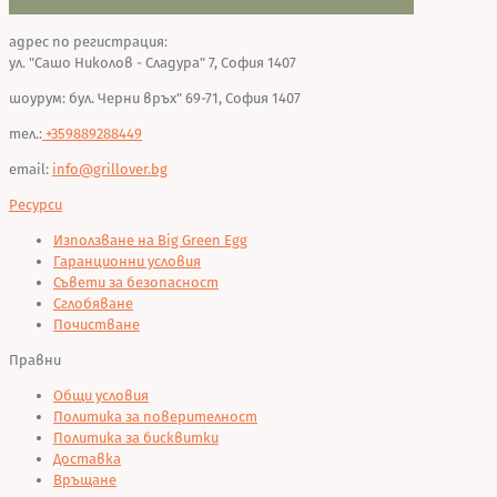
адрес по регистрация:
ул. "Сашо Николов - Сладура" 7, София 1407
шоурум: бул. Черни връх" 69-71, София 1407
тел.:
+359889288449
email:
info@grillover.bg
Ресурси
Използване на Big Green Egg
Гаранционни условия
Съвети за безопасност
Сглобяване
Почистване
Правни
Общи условия
Политика за поверителност
Политика за бисквитки
Доставка
Връщане