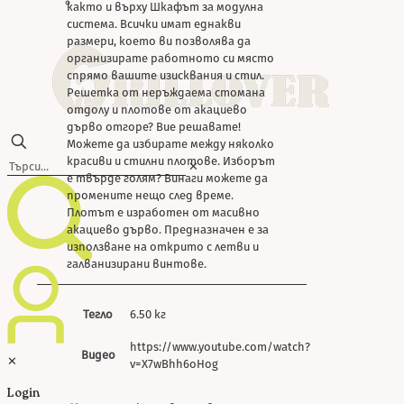
Почистване
както и върху Шкафът за модулна
система. Всички имат еднакви
размери, което ви позволява да
организирате работното си място
спрямо вашите изисквания и стил.
Решетка от неръждаема стомана
отдолу и плотове от акациево
дърво отгоре? Вие решавате!
Можете да избирате между няколко
красиви и стилни плотове. Изборът
✕
е твърде голям? Винаги можете да
промените нещо след време.
Плотът е изработен от масивно
акациево дърво. Предназначен е за
използване на открито с летви и
галванизирани винтове.
Тегло
6.50 кг
https://www.youtube.com/watch?
Видео
✕
v=X7wBhh6oHog
Login