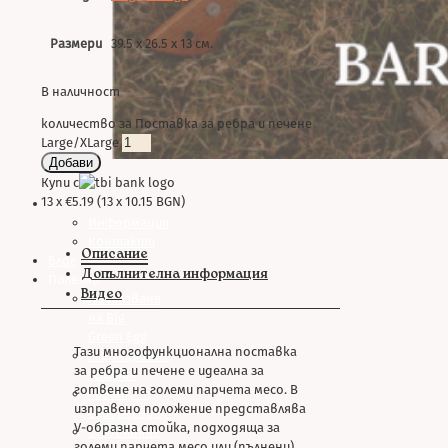
Размери
39.5 х 26.5 х 13 см.
В наличност
количество за Поставка за ребра и печене
Large/XLarge
Добави
Купи с
13 x €5.19 (13 x 10.15 BGN)
За нас
Информация
Контакти
Описание
Блог
Допълнителна информация
Полезно
Видео
Използване
на Big
Green Egg
Тази многофункционална поставка
Гаранционни
за ребра и печене е идеална за
условия
готвене на големи парчета месо. В
Съвети за
изправено положение представлява
безопасност
V-образна стойка, подходяща за
Сглобяване
големи парчета месо или (пълнени)