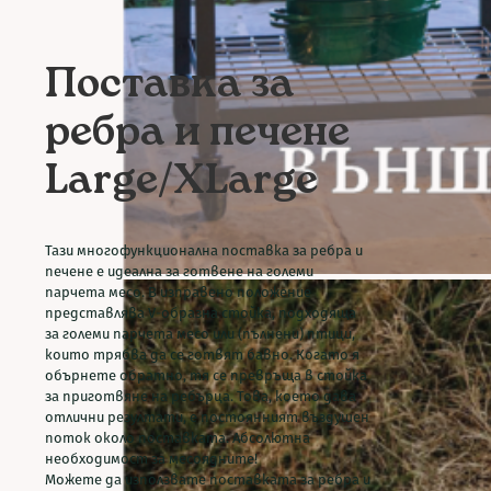
Поставка за
ребра и печене
Large/XLarge
Тази многофункционална поставка за ребра и
печене е идеална за готвене на големи
парчета месо. В изправено положение
представлява V-образна стойка, подходяща
за големи парчета месо или (пълнени) птици,
които трябва да се готвят бавно. Когато я
обърнете обратно, тя се превръща в стойка
за приготвяне на ребърца. Това, което дава
отлични резултати, е постоянният въздушен
поток около поставката. Абсолютна
необходимост за месоядните!
Можете да използвате поставката за ребра и