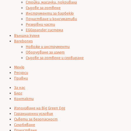
Стойки, масички, покривала
Съдове за готвене
Инструменти за барбекю
Почистване и консумативи
Резервни части
EGGspander система
Външна кухня
Barebones
Новоже и инструменти
Оборудване за излет
Съдове за готвене и сервиране
Меню
Ресурси
Правни
За нас
Блог
Контакти
Използване на Big Green Egg
Гаранционни условия
Съвети за безопасност
Сглобяване
Почистване