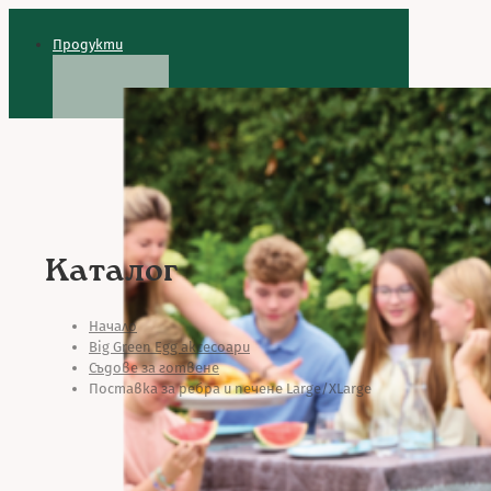
Продукти
Каталог
Начало
Big Green Egg аксесоари
Съдове за готвене
Поставка за ребра и печене Large/XLarge