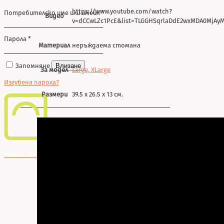
https://www.youtube.com/watch?
Потребителско име или имейл
*
Видео
v=dCCwLZc1PcE&list=TLGGHSqrlaDdE2wxMDA0MjAy
Парола
*
Материал
неръждаема стомана
Запомняне
Влизане
За модел
Large, XLarge
Изгубена парола?
Размери
39.5 х 26.5 х 13 см.
0
0.00 € / 0.00 лв.