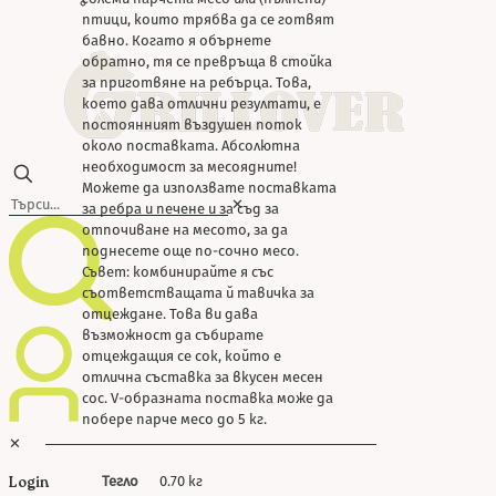
Почистване
птици, които трябва да се готвят
бавно. Когато я обърнете
обратно, тя се превръща в стойка
за приготвяне на ребърца. Това,
което дава отлични резултати, е
постоянният въздушен поток
около поставката. Абсолютна
необходимост за месоядните!
Можете да използвате поставката
✕
за ребра и печене и за съд за
отпочиване на месото, за да
поднесете още по-сочно месо.
Съвет: комбинирайте я със
съответстващата й тавичка за
отцеждане. Това ви дава
възможност да събирате
отцеждащия се сок, който е
отлична съставка за вкусен месен
сос. V-образната поставка може да
побере парче месо до 5 кг.
✕
Тегло
0.70 кг
Login