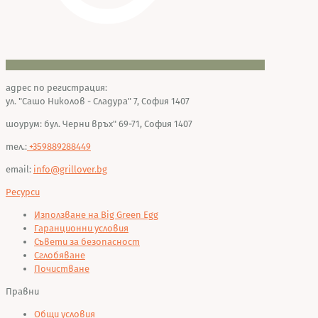
адрес по регистрация:
ул. "Сашо Николов - Сладура" 7, София 1407
шоурум: бул. Черни връх" 69-71, София 1407
тел.:
+359889288449
email:
info@grillover.bg
Ресурси
Използване на Big Green Egg
Гаранционни условия
Съвети за безопасност
Сглобяване
Почистване
Правни
Общи условия