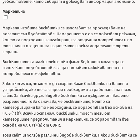
уебсайтовете, като събират и докладват информация анонимно.
Маркетинг
Маркетинговите бисквитки се използват за проследяване на
посетители в уебсайтове. Намерението е да се показват реклами,
които са подходящи и ангажиращи за отделния потребител и по
този начин по-ценни за издателите и рекламодателите трети
страни.
Бисквитките са малки текстови файлове, които могат да се
използват от уебсайтове, за да направят изживяването на
потребителя по-ефективно.
Законът гласи, че можем да съхраняваме бисквитки на вашето
устройство, ако те са строго необходими за работата на този
сайт. За всички други видове бисквитки се нуждаем от вашето
разрешение. Това означава, че бисквитките, които са
категоризирани като необходими, се обработват въз основа на
чл. 6 (1) (f). Всички останали бисквитки, тоест тези от
категориите предпочитания и маркетинг, се обработват въз
основа на чл. 6 (1) (a) от GDPR.
Този сайт използва различни видове бисквитки. Някои бисквитки се