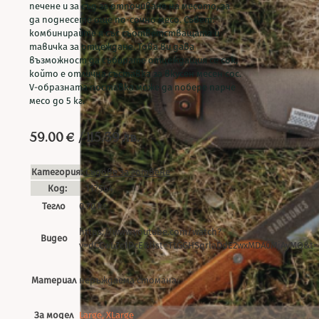
печене и за съд за отпочиване на месото, за
да поднесете още по-сочно месо. Съвет:
комбинирайте я със съответстващата й
тавичка за отцеждане. Това ви дава
възможност да събирате отцеждащия се сок,
който е отлична съставка за вкусен месен сос.
V-образната поставка може да побере парче
месо до 5 кг.
59.00
€
/ 115.39 лв.
Категория:
Съдове за готвене
Код:
117564
Тегло
0.70 кг
https://www.youtube.com/watch?
Видео
v=dCCwLZc1PcE&list=TLGGHSqrlaDdE2wxMDA0MjAyMQ&t=
Материал
неръждаема стомана
За модел
Large, XLarge