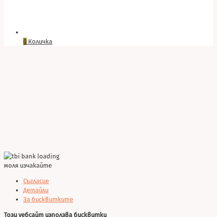
0
Количка
моля изчакайте
Съгласие
Детайли
За бисквитките
Този уебсайт използва бисквитки