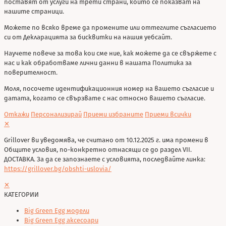
поставят от услуги на трети страни, които се показват на
нашите страници.
Можете по всяко време да промените или оттеглите съгласието
си от Декларацията за бисквитки на нашия уебсайт.
Научете повече за това кои сме ние, как можете да се свържете с
нас и как обработваме лични данни в нашата Политика за
поверителност.
Моля, посочете идентификационния номер на вашето съгласие и
датата, когато се свързвате с нас относно вашето съгласие.
Откажи
Персонализирай
Приеми избраните
Приеми всички
✕
Grillover ви уведомява, че считано от 10.12.2025 г. има промени в
Общите условия, по-конкретно отнасящи се до раздел VII.
ДОСТАВКА. За да се запознаете с условията, последвайте линка:
https://grillover.bg/obshti-uslovia/
✕
КАТЕГОРИИ
Big Green Egg модели
Big Green Egg аксесоари