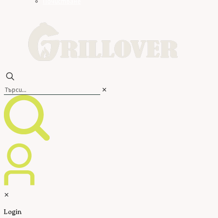
Почистване
✕
✕
Login