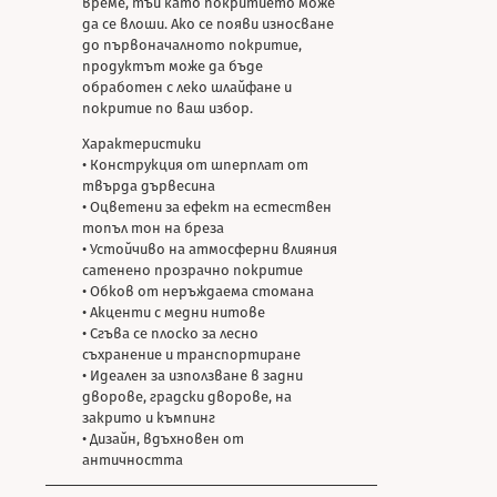
време, тъй като покритието може
да се влоши. Ако се появи износване
до първоначалното покритие,
продуктът може да бъде
обработен с леко шлайфане и
покритие по ваш избор.
Характеристики
• Конструкция от шперплат от
твърда дървесина
• Оцветени за ефект на естествен
топъл тон на бреза
• Устойчиво на атмосферни влияния
сатенено прозрачно покритие
• Обков от неръждаема стомана
• Акценти с медни нитове
• Сгъва се плоско за лесно
съхранение и транспортиране
• Идеален за използване в задни
дворове, градски дворове, на
закрито и къмпинг
• Дизайн, вдъхновен от
античността