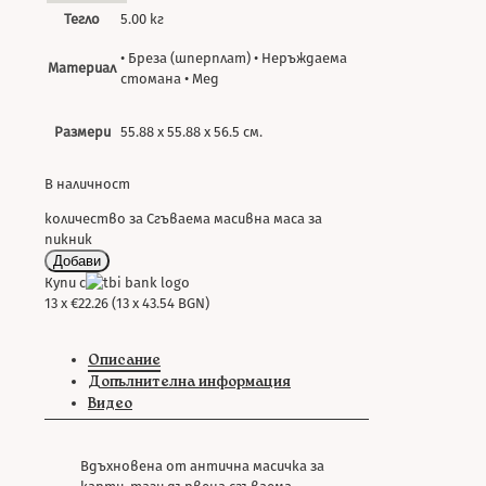
Тегло
5.00 кг
• Бреза (шперплат) • Неръждаема
Материал
стомана • Мед
Размери
55.88 х 55.88 х 56.5 см.
В наличност
количество за Сгъваема масивна маса за
пикник
Добави
Купи с
13 x €22.26 (13 x 43.54 BGN)
Описание
Допълнителна информация
Видео
Вдъхновена от антична масичка за