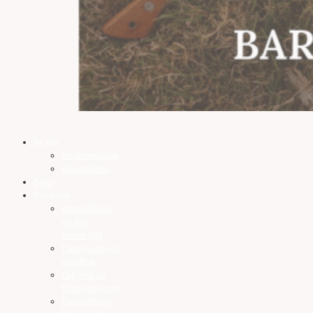
За нас
Информация
Контакти
Блог
Полезно
Използване
на Big
Green Egg
Гаранционни
условия
Съвети за
безопасност
Сглобяване