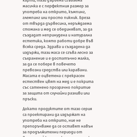
карти, тази дървена сгъваема
масичка е с перфектния размер за
употреба на открито, къмпинг,
глемпинг или просто пикник. Бреза
от твърда дървесина, неръждаема
стомана и мед се обединяват, за да
създадат непринудена и натурална
естетика, която работи добре във
всяка среда. Здрава и създадена да
издържи, тази маса се сгъва лесно за
съхранение и е достатъчно малка,
за да се побере в повечето
превозни средства или каравани.
Масата е оцветена с прекрасен
естествен цвят на мед и е покрита
със сатенено прозрачно покритие
за защита от случайни разливи или
пръски.
Докато продуктите от тазо серия
са проектирани да издържат на
употреба на открито, ние не
препоръчваме да се оставят навън
за продължителни периоди от