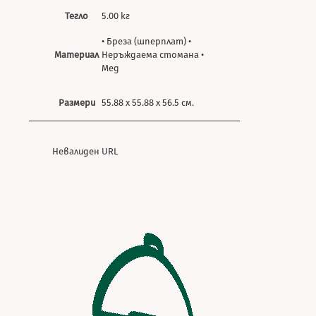
Тегло
5.00 кг
• Бреза (шперплат) •
Материал
Неръждаема стомана •
Мед
Размери
55.88 х 55.88 х 56.5 см.
Невалиден URL