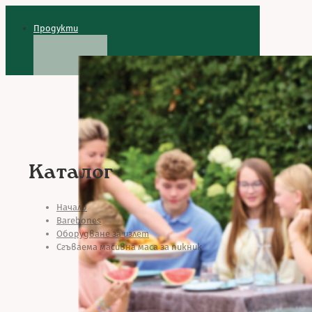
Продукти
Каталог
Начало
Barebones
Оборудване за излет
Сгъваема масивна маса за пикник