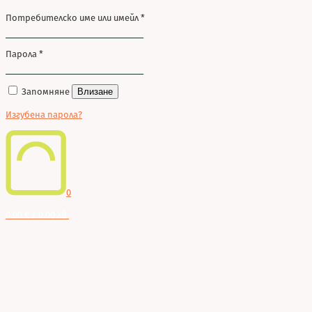
Потребителско име или имейл
*
Парола
*
Запомняне
Влизане
Изгубена парола?
0
0.00 € / 0.00 лв.