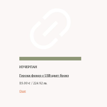
ИЗЧЕРПАН
Горски фенер с USB цвят бронз
115.00
€
/ 224.92 лв.
Още