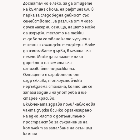
Достатъчно е леко, за да отидете
на къмпинг с кола, на рафтинг или в
парка за следобедна дейност със
семейството. За разлика от много
други лагерни огнища, нашето може
да издържи теглото на тежки
съдове за готвене като чугунени
тигани и холандски тенджери. Може
да използвате дърва, въглища или
пелет. Може да запалите огън
директно на земята или
използвайте подложката.
Огнището е изработено от
издръжлива, топлоустойчива
неръждаема стомана, която ще се
запази години на употреба и ще
старее красиво.
Включената здрава поли/найлонова
чанта държи всичко организирано
на едно място с допълнително
пространство за съхранение на
комплект за запалване на огън или
камина.