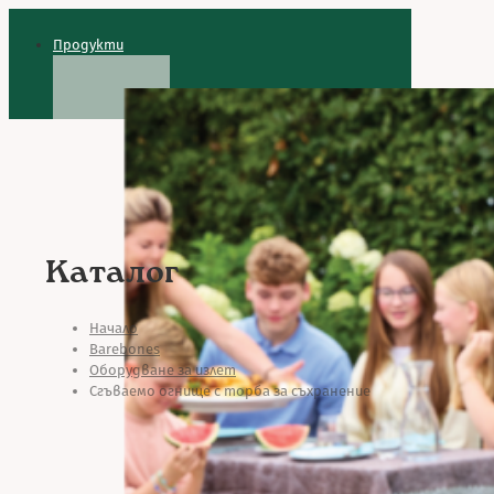
Продукти
Каталог
Начало
Barebones
Оборудване за излет
Сгъваемо огнище с торба за съхранение