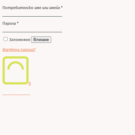
Потребителско име или имейл
*
Парола
*
Запомняне
Влизане
Изгубена парола?
0
0.00 € / 0.00 лв.