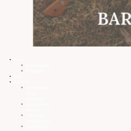
За нас
Информация
Контакти
Блог
Полезно
Използване
на Big
Green Egg
Гаранционни
условия
Съвети за
безопасност
Сглобяване