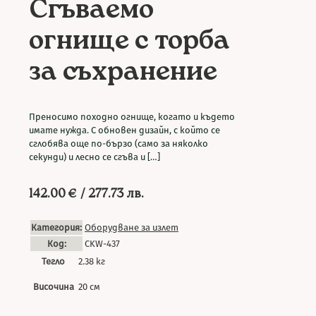
Сгъваемо
огнище с торба
за съхранение
Преносимо походно огнище, когато и където
имате нужда. С обновен дизайн, с който се
сглобява още по-бързо (само за няколко
секунди) и лесно се сгъва и
[…]
142.00
€
/ 277.73 лв.
Категория:
Оборудване за излет
Код:
CKW-437
Тегло
2.38 кг
Височина
20 см