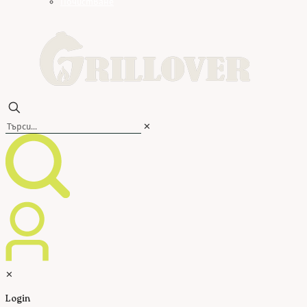
Почистване
✕
✕
Login