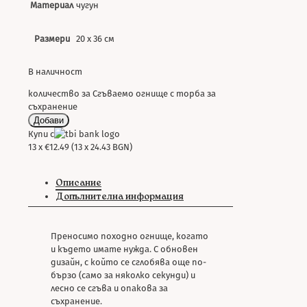
Материал
чугун
Размери
20 х 36 см
В наличност
количество за Сгъваемо огнище с торба за
съхранение
Добави
Купи с
13 x €12.49 (13 x 24.43 BGN)
Описание
Допълнителна информация
Преносимо походно огнище, когато
и където имате нужда. С обновен
дизайн, с който се сглобява още по-
бързо (само за няколко секунди) и
лесно се сгъва и опакова за
съхранение.