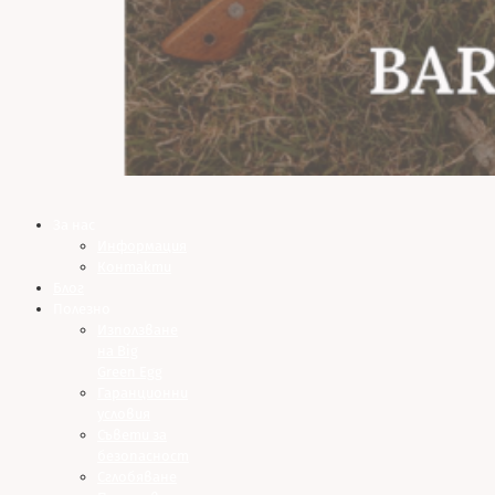
За нас
Информация
Контакти
Блог
Полезно
Използване
на Big
Green Egg
Гаранционни
условия
Съвети за
безопасност
Сглобяване