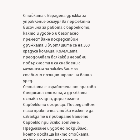
Стойката с вградена дръжка за
управление осигурява перфектна
височина за работа с барбекюто,
както и удобно и безопасно
преместване посредством
дръжката и въртящите се на 360
градуса колелца. Колелцата
преодоляват всякакви неравни
повърхности и са снабдени с
механизъм за заключване за
стабилно позициониране на вашия
уред.
Стойката е изработена от прахово
боядисана стомана, а дръжката
остава хладна, дори когато
барбекюто е горещо. Посредством
тази практична стойка можете да
изваждате и прибирате вашето
барбекю при всяко готвене.
Предлагаме и удобно покривало,
което обхваща както стойката,