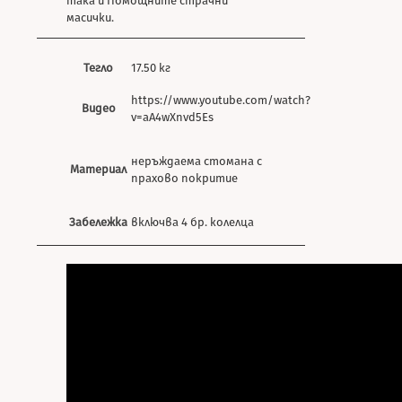
така и Помощните страчни
масички.
Тегло
17.50 кг
https://www.youtube.com/watch?
Видео
v=aA4wXnvd5Es
неръждаема стомана с
Материал
прахово покритие
Забележка
включва 4 бр. колелца