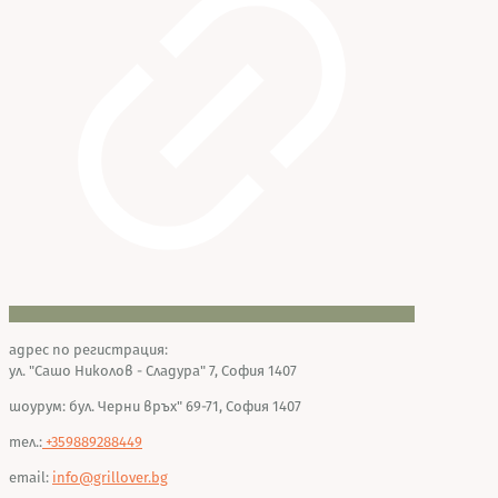
адрес по регистрация:
ул. "Сашо Николов - Сладура" 7, София 1407
шоурум: бул. Черни връх" 69-71, София 1407
тел.:
+359889288449
email:
info@grillover.bg