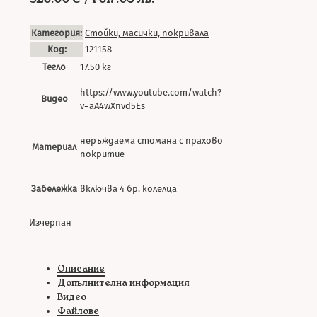
Категория:
Стойки, масички, покривала
Код:
121158
Тегло
17.50 кг
https://www.youtube.com/watch?
Видео
v=aA4wXnvd5Es
неръждаема стомана с прахово
Материал
покритие
Забележка
включва 4 бр. колелца
Изчерпан
Описание
Допълнителна информация
Видео
Файлове