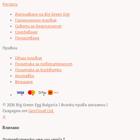
Ресурси
Използване на Big Green Egg
Гаранционни условия
Съвети за безопасност
Сглобяване
Почистване
Правни
Общи условия
Политика за поверителност
Политика за бисквитки
Доставка
Връщане
© 2026 Big Green Egg Bulgaria
| Всички права запазени |
Създаден от
GenCloud Ltd.
✕
Влизане
Потребителско име или имейл
*