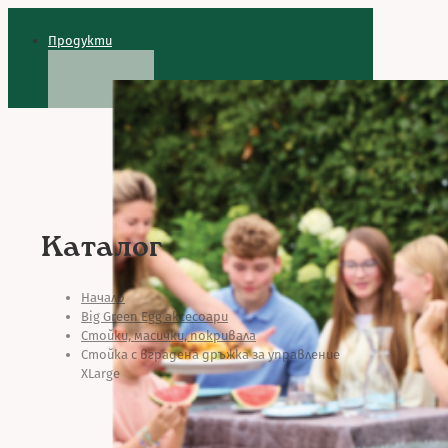
Продукти
Каталог
Начало
Big Green Egg аксесоари
Стойки, масички, покривала
Стойка с вградена дръжка за управление
XLarge