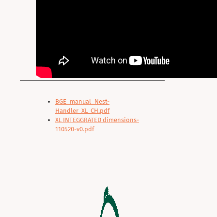
BGE_manual_Nest-
Handler_XL_CH.pdf
XL INTEGGRATED dimensions-
110520-v0.pdf