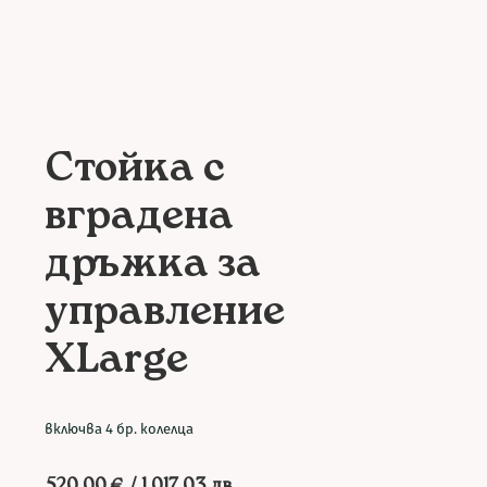
Стойка с
вградена
дръжка за
управление
XLarge
включва 4 бр. колелца
520.00
€
/ 1 017.03 лв.