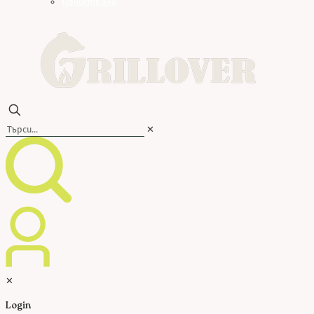
Почистване
✕
✕
Login