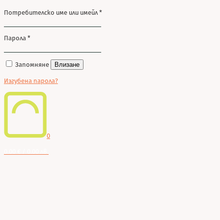
Потребителско име или имейл
*
Парола
*
Запомняне
Влизане
Изгубена парола?
0
0.00 € / 0.00 лв.