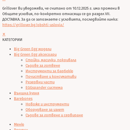
Grillover ви уведомява, че считано от 10.12.2025 г. има промени в
Общите условия, по-конкретно отнасящи се до раздел VII.
ДОСТАВКА. За да се запознаете с условията, последвайте линка:
https://grillover.bg/obshti-uslovia/
✕
КАТЕГОРИИ
Big Green Egg модели
Big Green Egg аксесоари
Стойки, масички, покривала
Съдове за готвене
Инструменти за барбекю
Почистване и консумативи
Резервни части
EGGspander система
Външна кухня
Barebones
Новоже и инструменти
Оборудване за излет
Съдове за готвене и сервиране
Меню
Ресурси