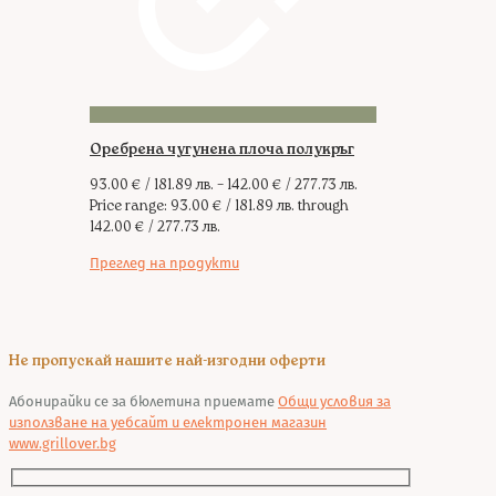
Оребрена чугунена плоча полукръг
93.00
€
/ 181.89 лв.
–
142.00
€
/ 277.73 лв.
Price range: 93.00 € / 181.89 лв. through
142.00 € / 277.73 лв.
Преглед на продукти
Не пропускай нашите най-изгодни оферти
Абонирайки се за бюлетина приемате
Общи условия за
използване на уебсайт и електронен магазин
www.grillover.bg