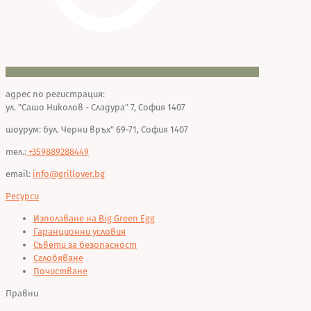
адрес по регистрация:
ул. "Сашо Николов - Сладура" 7, София 1407
шоурум: бул. Черни връх" 69-71, София 1407
тел.:
+359889288449
email:
info@grillover.bg
Ресурси
Използване на Big Green Egg
Гаранционни условия
Съвети за безопасност
Сглобяване
Почистване
Правни