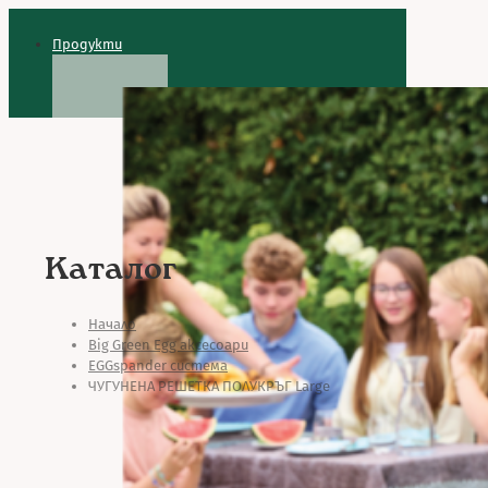
Продукти
Каталог
Начало
Big Green Egg аксесоари
EGGspander система
ЧУГУНЕНА РЕШЕТКА ПОЛУКРЪГ Large