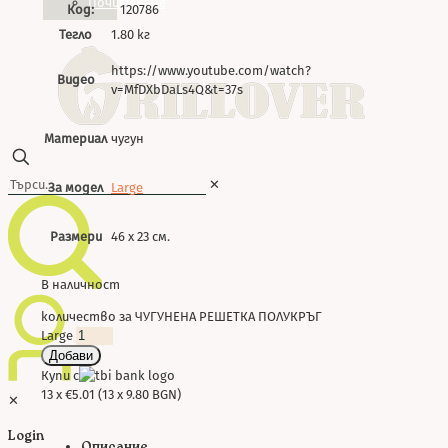
Почистване
Код:
120786
Тегло
1.80 кг
https://www.youtube.com/watch?
Видео
v=MfDXbDaLs4Q&t=37s
Материал
чугун
✕
За модел
Large
Размери
46 х 23 см.
В наличност
количество за ЧУГУНЕНА РЕШЕТКА ПОЛУКРЪГ
Large
Добави
Купи с
13 x €5.01 (13 x 9.80 BGN)
✕
Login
Описание