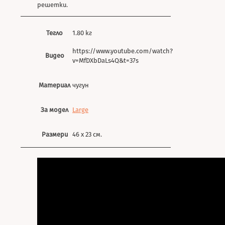
решетки.
Тегло
1.80 кг
https://www.youtube.com/watch?
Видео
v=MfDXbDaLs4Q&t=37s
Материал
чугун
За модел
Large
Размери
46 х 23 см.