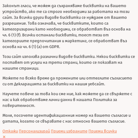
Законът гласи, че можем да съхраняваме бисквитки на вашето
устройство, ако те са строго необходими за работата на този
сайт. За всички други видове бисквитки се нуждаем от вашето
разрешение. Това означава, че бисквитките, които са
категоризирани като необходими, се обработват въз основа на
чл. 6 (1) (f). Всички останали бисквитки, тоест тези от
категориите предпочитания и маркетинг, се обработват въз
основа на чл. 6 (1) (a) от GDPR.
Този сайт използва различни видове бисквитки. Някои бисквитки се
поставят от услуги на трети страни, които се показват на
нашите страници.
Можете по всяко време да промените или оттеглите съгласието
си от Декларацията за бисквитки на нашия уебсайт.
Научете повече за това кои сме ние, как можете да се свържете с
нас и как обработваме лични данни в нашата Политика за
поверителност.
Моля, посочете идентификационния номер на вашето съгласие и
датата, когато се свързвате с нас относно вашето съгласие.
Откажи
Персонализирай
Приеми избраните
Приеми всички
✕