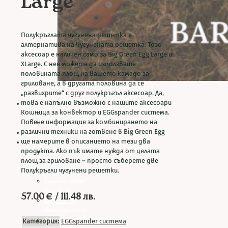
Large
Полукръглата чугунена решетка е
алтернатива на Чугунената решетка. Тозо
аксесоар е наличен само за Big Green Egg Large и
XLarge. С нея можете да използвате
половината площ на вашето камадо за
гриловане, а в другата половина да се
„развихрите“ с друг полукръгъл аксесоар. Да,
това е напълно възможно с нашите аксесоари
За нас
Кошница за конвектор и EGGspander система.
Информация
Повече информация за комбинирането на
Контакти
различни техники на готвене в Big Green Egg
Блог
ще намерите в описанието на тези два
Полезно
продукта. Ако пък имате нужда от цялата
Използване
площ за гриловане – просто съберете две
на Big
Полукръгли чугунени решетки.
Green Egg
Гаранционни
условия
57.00
€
/ 111.48 лв.
Съвети за
безопасност
Сглобяване
Категория:
EGGspander система