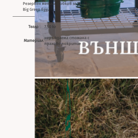
Резервен метален обков за XLarge
Big Green Egg.
Тегло
7.50 кг
неръждаема стомана с
Материал
прахово покритие