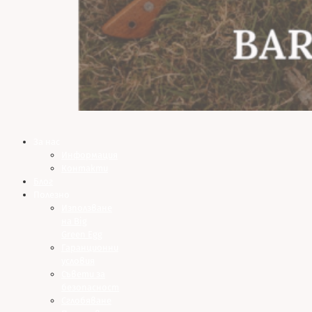
За нас
Информация
Контакти
Блог
Полезно
Използване
на Big
Green Egg
Гаранционни
условия
Съвети за
безопасност
Сглобяване