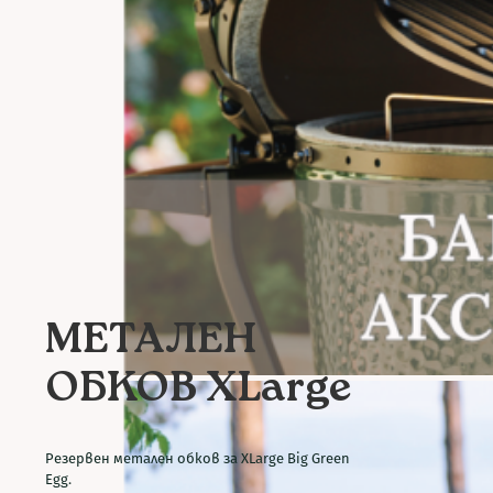
МЕТАЛЕН
ОБКОВ XLarge
Резервен метален обков за XLarge Big Green
Egg.