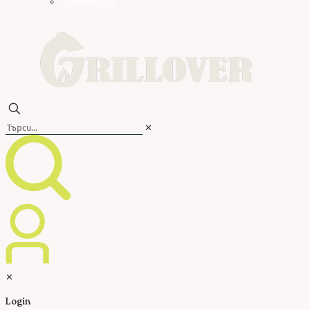
Почистване
✕
✕
Login