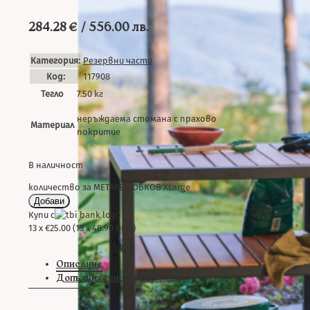
284.28
€
/ 556.00 лв.
Категория:
Резервни части
Код:
117908
Тегло
7.50 кг
неръждаема стомана с прахово
Материал
покритие
В наличност
количество за МЕТАЛЕН ОБКОВ XLarge
Добави
Купи с
13 x €25.00 (13 x 48.90 BGN)
Описание
Допълнителна информация