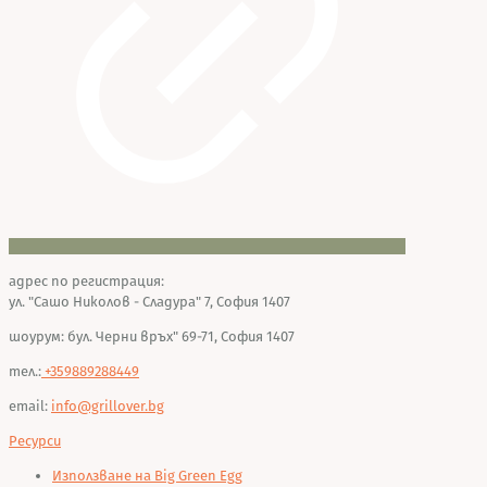
адрес по регистрация:
ул. "Сашо Николов - Сладура" 7, София 1407
шоурум: бул. Черни връх" 69-71, София 1407
тел.:
+359889288449
email:
info@grillover.bg
Ресурси
Използване на Big Green Egg