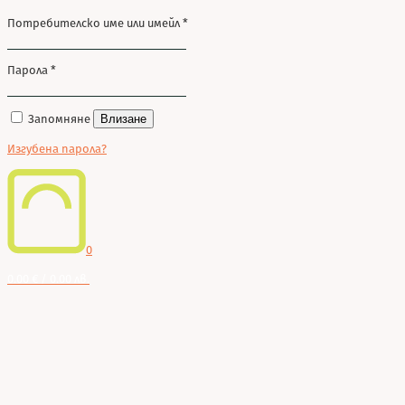
Потребителско име или имейл
*
Парола
*
Запомняне
Влизане
Изгубена парола?
0
0.00 € / 0.00 лв.