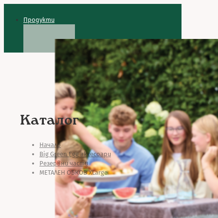
Продукти
Каталог
Начало
Big Green Egg аксесоари
Резервни части
МЕТАЛЕН ОБКОВ XLarge