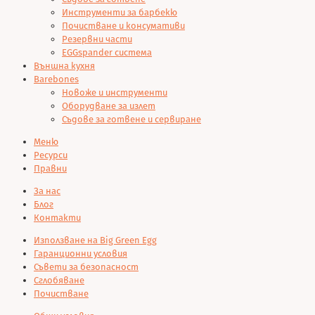
Инструменти за барбекю
Почистване и консумативи
Резервни части
EGGspander система
Външна кухня
Barebones
Новоже и инструменти
Оборудване за излет
Съдове за готвене и сервиране
Меню
Ресурси
Правни
За нас
Блог
Контакти
Използване на Big Green Egg
Гаранционни условия
Съвети за безопасност
Сглобяване
Почистване