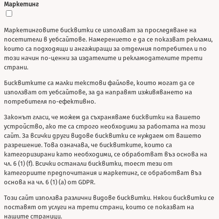
Маркетинг
Маркетинговите бисквитки се използват за проследяване на
посетители в уебсайтове. Намерението е да се показват реклами,
които са подходящи и ангажиращи за отделния потребител и по
този начин по-ценни за издателите и рекламодателите трети
страни.
Бисквитките са малки текстови файлове, които могат да се
използват от уебсайтове, за да направят изживяването на
потребителя по-ефективно.
Законът гласи, че можем да съхраняваме бисквитки на вашето
устройство, ако те са строго необходими за работата на този
сайт. За всички други видове бисквитки се нуждаем от вашето
разрешение. Това означава, че бисквитките, които са
категоризирани като необходими, се обработват въз основа на
чл. 6 (1) (f). Всички останали бисквитки, тоест тези от
категориите предпочитания и маркетинг, се обработват въз
основа на чл. 6 (1) (a) от GDPR.
Този сайт използва различни видове бисквитки. Някои бисквитки се
поставят от услуги на трети страни, които се показват на
нашите страници.