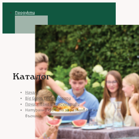
Продукти
Каталог
Начало
Big Green Egg аксесоари
Почистване и консумативи
Натурални кубчета за разпалване на
въглища