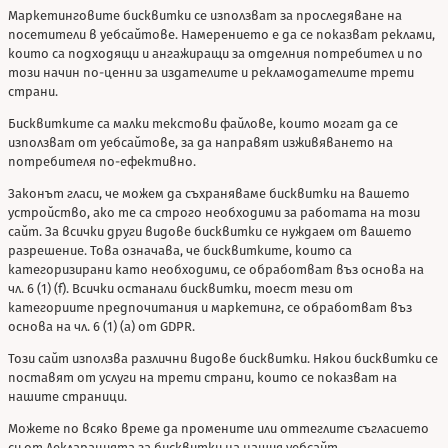
Маркетинговите бисквитки се използват за проследяване на
посетители в уебсайтове. Намерението е да се показват реклами,
които са подходящи и ангажиращи за отделния потребител и по
този начин по-ценни за издателите и рекламодателите трети
страни.
Бисквитките са малки текстови файлове, които могат да се
използват от уебсайтове, за да направят изживяването на
потребителя по-ефективно.
Законът гласи, че можем да съхраняваме бисквитки на вашето
устройство, ако те са строго необходими за работата на този
сайт. За всички други видове бисквитки се нуждаем от вашето
разрешение. Това означава, че бисквитките, които са
категоризирани като необходими, се обработват въз основа на
чл. 6 (1) (f). Всички останали бисквитки, тоест тези от
категориите предпочитания и маркетинг, се обработват въз
основа на чл. 6 (1) (a) от GDPR.
Този сайт използва различни видове бисквитки. Някои бисквитки се
поставят от услуги на трети страни, които се показват на
нашите страници.
Можете по всяко време да промените или оттеглите съгласието
си от Декларацията за бисквитки на нашия уебсайт.