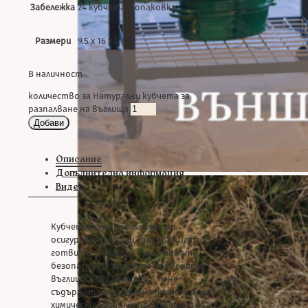
Забележка
24 кубчета в опаковка
Размери
9.5 х 16 х 4
В наличност
количество за Натурални кубчета за
разпалване на въглища
Добави
Описание
Допълнителна информация
Видео
Кубчетата за разпалване ви
осигуряват „горещ старт“, когато
готвите с Яйцето. С тях можете
безопасно да запалите дървените
въглища в Big Green Egg. Те не
съдържат запалителна течност или
химически добавки. Произведени са