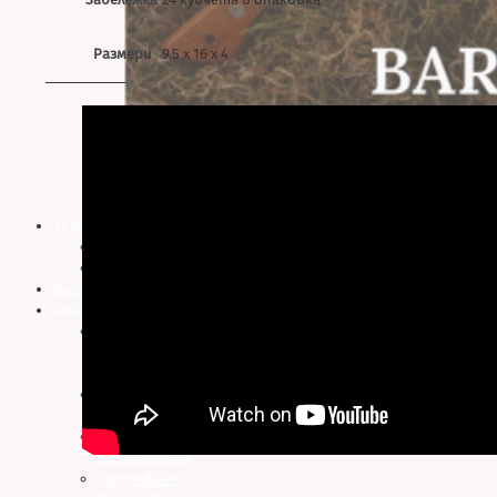
Размери
9.5 х 16 х 4
За нас
Информация
Контакти
Блог
Полезно
Използване
на Big
Green Egg
Гаранционни
условия
Съвети за
безопасност
Сглобяване