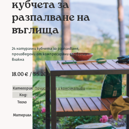
кубчета за
разпалване на
въглища
24 натурални кубчета за разпалване,
произведени от компресирани дървесни
влакна
18.00
€
/ 35.20 лв.
Категория:
Почистване и консумативи
Код:
120922
Тегло
0.25 кг
компресирани дървесни влакна
Материал
(изцяло натурални)