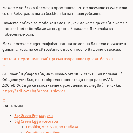
Можете по всяко време да промените или оттеглите съгласието
си от Декларацията за бисквитки на нашия уебсайт.
Научете повече за това кои сме ние, как можете да се свържете с
нас и как обработваме лични данни в нашата Политика за
поверителност.
Моля, посочете идентификационния номер на вашето съгласие и
датата, когато се свързвате с нас относно вашето съгласие.
Откажи
Персонализирай
Приеми избраните
Приеми всички
✕
Grillover ви уведомява, че считано от 10.12.2025 г. има промени в
Общите условия, по-конкретно отнасящи се до раздел VII.
ДОСТАВКА. За да се запознаете с условията, последвайте линка:
https://grillover.bg/obshti-uslovia/
✕
КАТЕГОРИИ
Big Green Egg модели
Big Green Egg аксесоари
Стойки, масички, покривала
Съдове за готвене