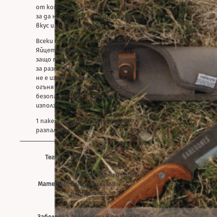
от компресирани дървесни влакна,
за да не се допусне проникване на
вкус и мирис на бензин.
Всеки иска да започне работа с
Яйцето възможно най-бързо и ето
защо популярността на кубчетата
за разпалване сред любителите му
не е изненадваща. Те разпалват
огъня светкавично и са чисти,
безопасни, без мирис и лесни за
използване.
1 пакет съдържа 24 кубчета за
разпалване.
Тегло
0.25 кг
компресирани дървесни
Материал
влакна (изцяло
натурални)
Забележка
24 кубчета в опаковка