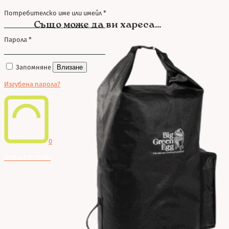
Потребителско име или имейл
*
Също може да ви хареса...
Парола
*
Запомняне
Влизане
Изгубена парола?
0
0.00 € / 0.00 лв.