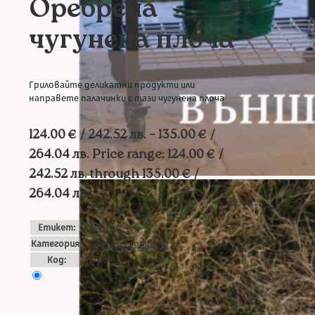
Оребрена
чугунена плоча
Гриловайте деликатни продукти или
направете палачинки с тази чугунена плоча
124.00
€
/ 242.52 лв.
–
135.00
€
/
264.04 лв.
Price range: 124.00 € /
242.52 лв. through 135.00 € /
264.04 лв.
Етикет:
cast iron
Категория:
Съдове за готвене
Код:
127000