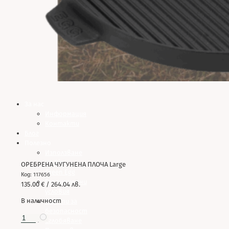
За нас
Информация
Контакти
Блог
Полезно
Използване
на Big
ОРЕБРЕНА ЧУГУНЕНА ПЛОЧА Large
Green Egg
Код: 117656
Гаранционни
135.00
€
/ 264.04 лв.
условия
В наличност
Съвети за
безопасност
Сглобяване