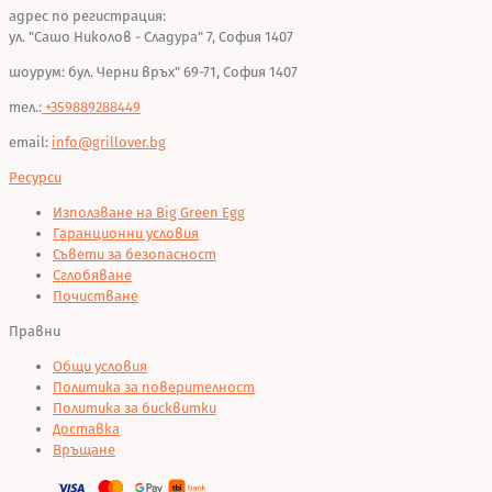
адрес по регистрация:
ул. "Сашо Николов - Сладура" 7, София 1407
шоурум: бул. Черни връх" 69-71, София 1407
тел.:
+359889288449
email:
info@grillover.bg
Ресурси
Използване на Big Green Egg
Гаранционни условия
Съвети за безопасност
Сглобяване
Почистване
Правни
Общи условия
Политика за поверителност
Политика за бисквитки
Доставка
Връщане