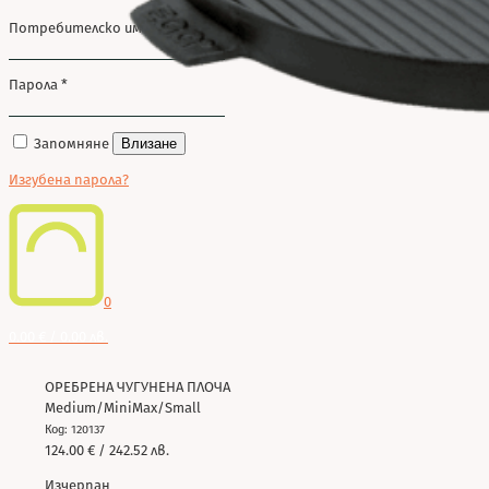
Потребителско име или имейл
*
Парола
*
Запомняне
Влизане
Изгубена парола?
0
0.00 € / 0.00 лв.
ОРЕБРЕНА ЧУГУНЕНА ПЛОЧА
Medium/MiniMax/Small
Код: 120137
124.00
€
/ 242.52 лв.
Изчерпан