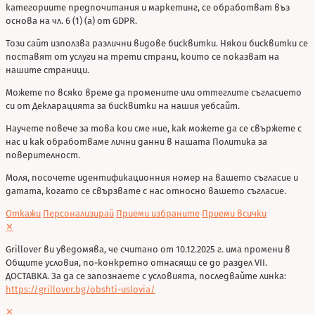
категориите предпочитания и маркетинг, се обработват въз
основа на чл. 6 (1) (a) от GDPR.
Този сайт използва различни видове бисквитки. Някои бисквитки се
поставят от услуги на трети страни, които се показват на
нашите страници.
Можете по всяко време да промените или оттеглите съгласието
си от Декларацията за бисквитки на нашия уебсайт.
Научете повече за това кои сме ние, как можете да се свържете с
нас и как обработваме лични данни в нашата Политика за
поверителност.
Моля, посочете идентификационния номер на вашето съгласие и
датата, когато се свързвате с нас относно вашето съгласие.
Откажи
Персонализирай
Приеми избраните
Приеми всички
✕
Grillover ви уведомява, че считано от 10.12.2025 г. има промени в
Общите условия, по-конкретно отнасящи се до раздел VII.
ДОСТАВКА. За да се запознаете с условията, последвайте линка:
https://grillover.bg/obshti-uslovia/
✕