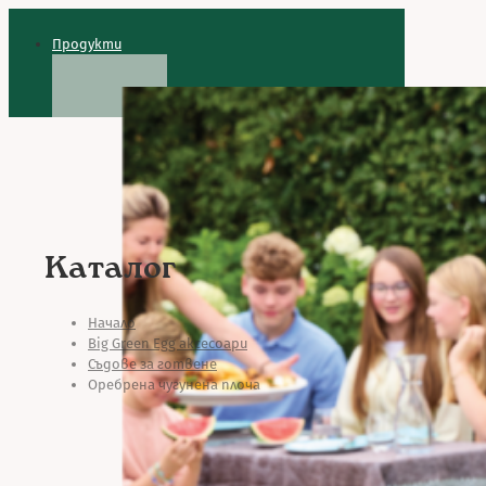
Продукти
Каталог
Начало
Big Green Egg аксесоари
Съдове за готвене
Оребрена чугунена плоча