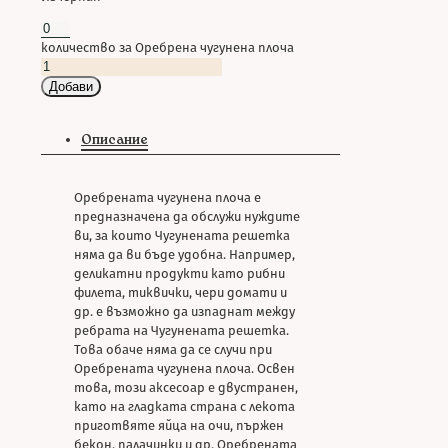
количество за Оребрена чугунена плоча
Добави
Описание
Оребрената чугунена плоча е
предназначена да обслужи нуждите
ви, за които Чугунената решетка
няма да ви бъде удобна. Например,
деликатни продукти като рибни
филета, тиквички, чери домати и
др. е възможно да изпаднат между
ребрата на Чугунената решетка.
Това обаче няма да се случи при
Оребрената чугунена плоча. Освен
това, този аксесоар е двустранен,
като на гладката страна с лекота
приготвяте яйца на очи, пържен
бекон, палачинки и др. Оребрената