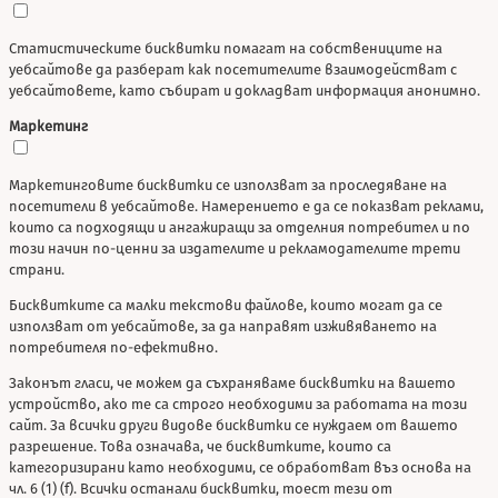
Статистическите бисквитки помагат на собствениците на
уебсайтове да разберат как посетителите взаимодействат с
уебсайтовете, като събират и докладват информация анонимно.
Маркетинг
Маркетинговите бисквитки се използват за проследяване на
посетители в уебсайтове. Намерението е да се показват реклами,
които са подходящи и ангажиращи за отделния потребител и по
този начин по-ценни за издателите и рекламодателите трети
страни.
Бисквитките са малки текстови файлове, които могат да се
използват от уебсайтове, за да направят изживяването на
потребителя по-ефективно.
Законът гласи, че можем да съхраняваме бисквитки на вашето
устройство, ако те са строго необходими за работата на този
сайт. За всички други видове бисквитки се нуждаем от вашето
разрешение. Това означава, че бисквитките, които са
категоризирани като необходими, се обработват въз основа на
чл. 6 (1) (f). Всички останали бисквитки, тоест тези от