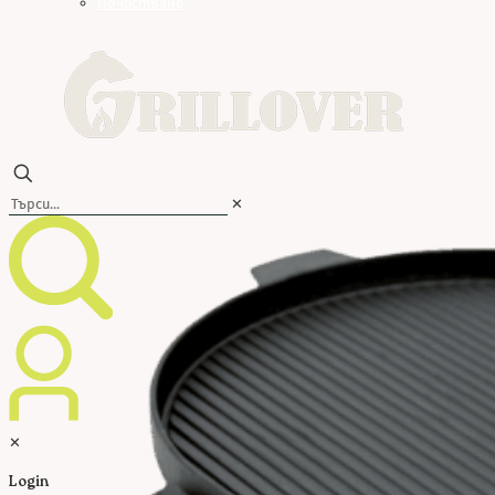
Почистване
✕
✕
Login