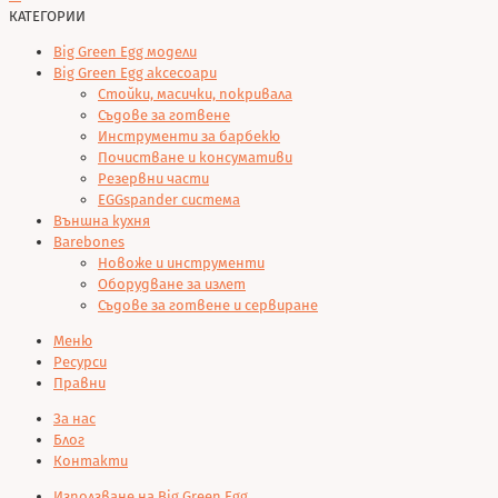
КАТЕГОРИИ
Big Green Egg модели
Big Green Egg аксесоари
Стойки, масички, покривала
Съдове за готвене
Инструменти за барбекю
Почистване и консумативи
Резервни части
EGGspander система
Външна кухня
Barebones
Новоже и инструменти
Оборудване за излет
Съдове за готвене и сервиране
Меню
Ресурси
Правни
За нас
Блог
Контакти
Използване на Big Green Egg