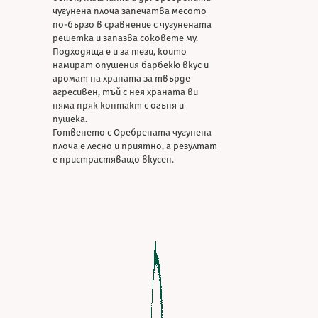
чугунена плоча запечатва месото
по-бързо в сравнение с чугунената
решетка и запазва соковете му.
Подходяща е и за тези, които
намират опушения барбекю вкус и
аромат на храната за твърде
агресивен, тъй с нея храната ви
няма пряк контакт с огъня и
пушека.
Готвенето с Оребрената чугунена
плоча е лесно и приятно, а резултат
е пристрастяващо вкусен.