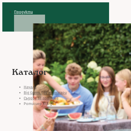
Продукти
Каталог
Начало
Big Green Egg аксесоари
Съдове за готвене
Ротисиер XLarge