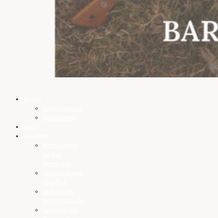
За нас
Информация
Контакти
Блог
Полезно
Използване
на Big
Green Egg
Гаранционни
условия
Съвети за
безопасност
Сглобяване