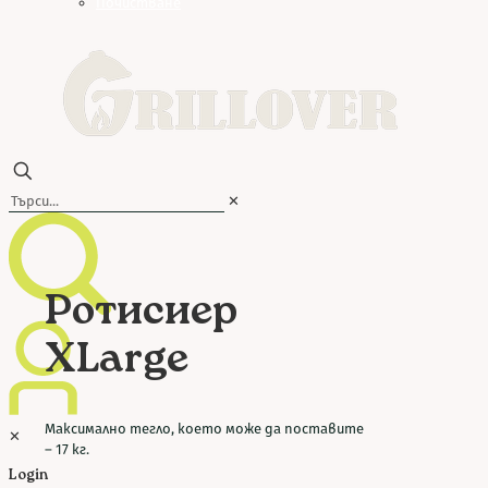
Почистване
✕
Ротисиер
XLarge
Максимално тегло, което може да поставите
✕
– 17 кг.
Login