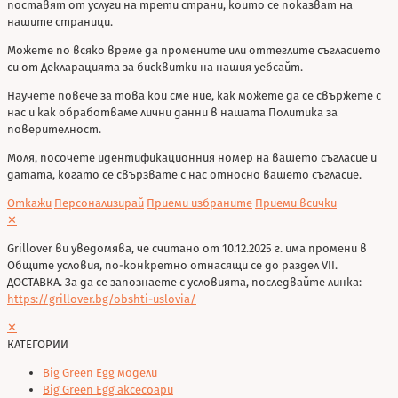
поставят от услуги на трети страни, които се показват на
нашите страници.
Можете по всяко време да промените или оттеглите съгласието
си от Декларацията за бисквитки на нашия уебсайт.
Научете повече за това кои сме ние, как можете да се свържете с
нас и как обработваме лични данни в нашата Политика за
поверителност.
Моля, посочете идентификационния номер на вашето съгласие и
датата, когато се свързвате с нас относно вашето съгласие.
Откажи
Персонализирай
Приеми избраните
Приеми всички
✕
Grillover ви уведомява, че считано от 10.12.2025 г. има промени в
Общите условия, по-конкретно отнасящи се до раздел VII.
ДОСТАВКА. За да се запознаете с условията, последвайте линка:
https://grillover.bg/obshti-uslovia/
✕
КАТЕГОРИИ
Big Green Egg модели
Big Green Egg аксесоари