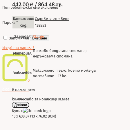
442.00
€
/ 864.48 лв.
Потребителско име или имейл
*
Категория:
Съдове за готвене
Парола
*
Код:
128553
За модел
XLarge
Запомняне
Влизане
Изгубена парола?
Прахово боядисана стомана;
Материал
неръждаема стомана
Максимално тегло, което може да
Забележка
поставите – 17 кг.
0
0.00 € / 0.00 лв.
В наличност
количество за Ротисиер XLarge
Добави
Купи с
13 x €38.87 (13 x 76.02 BGN)