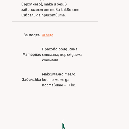
върху него), така и без, в
зависимост от това какво сте
избрали да приготвите.
За модел
XLarge
Прахово боядисана
Материал
стомана; неръждаема
стомана
Максимално тегло,
Забележка
което може да
поставите – 17 кг.