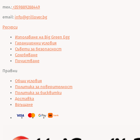
тел.:
+359889288449
email:
info@grillover.bg
Ресурси
Използване на Big Green Egg
Гаранционни условия
Съвети за безопасност
Сглобяване
Почистване
Правни
Общи условия
Политика за поверителност
Политика за бисквитки
Доставка
Връщане