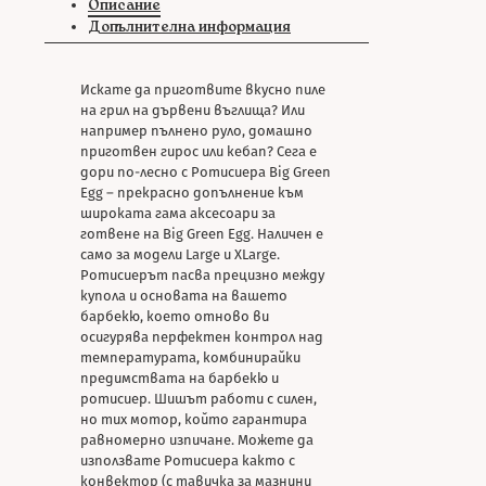
Описание
Допълнителна информация
Искате да приготвите вкусно пиле
на грил на дървени въглища? Или
например пълнено руло, домашно
приготвен гирос или кебап? Сега е
дори по-лесно с Ротисиера Big Green
Egg – прекрасно допълнение към
широката гама аксесоари за
готвене на Big Green Egg. Наличен е
само за модели Large и XLarge.
Ротисиерът пасва прецизно между
купола и основата на вашето
барбекю, което отново ви
осигурява перфектен контрол над
температурата, комбинирайки
предимствата на барбекю и
ротисиер. Шишът работи с силен,
но тих мотор, който гарантира
равномерно изпичане. Можете да
използвате Ротисиера както с
конвектор (с тавичка за мазнини