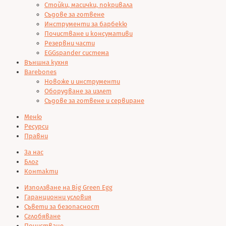
Стойки, масички, покривала
Съдове за готвене
Инструменти за барбекю
Почистване и консумативи
Резервни части
EGGspander система
Външна кухня
Barebones
Новоже и инструменти
Оборудване за излет
Съдове за готвене и сервиране
Меню
Ресурси
Правни
За нас
Блог
Контакти
Използване на Big Green Egg
Гаранционни условия
Съвети за безопасност
Сглобяване
Почистване