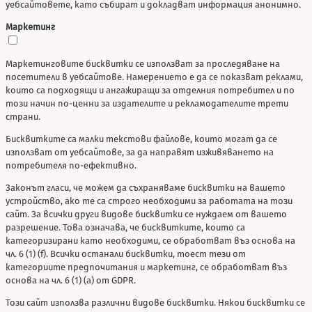
уебсайтовете, като събират и докладват информация анонимно.
Маркетинг
Маркетинговите бисквитки се използват за проследяване на
посетители в уебсайтове. Намерението е да се показват реклами,
които са подходящи и ангажиращи за отделния потребител и по
този начин по-ценни за издателите и рекламодателите трети
страни.
Бисквитките са малки текстови файлове, които могат да се
използват от уебсайтове, за да направят изживяването на
потребителя по-ефективно.
Законът гласи, че можем да съхраняваме бисквитки на вашето
устройство, ако те са строго необходими за работата на този
сайт. За всички други видове бисквитки се нуждаем от вашето
разрешение. Това означава, че бисквитките, които са
категоризирани като необходими, се обработват въз основа на
чл. 6 (1) (f). Всички останали бисквитки, тоест тези от
категориите предпочитания и маркетинг, се обработват въз
основа на чл. 6 (1) (a) от GDPR.
Този сайт използва различни видове бисквитки. Някои бисквитки се