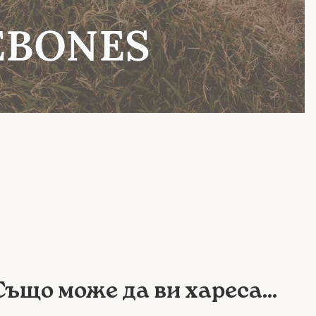
Също може да ви хареса...